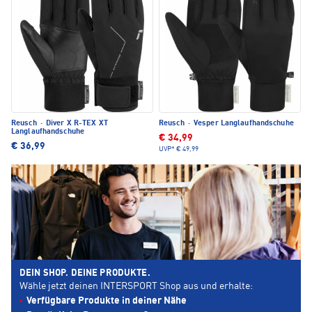
Reusch
·
Diver X R-TEX XT
Reusch
·
Vesper Langlaufhandschuhe
Langlaufhandschuhe
€ 34,99
€ 36,99
UVP*
€ 49,99
DEIN SHOP. DEINE PRODUKTE.
Wähle jetzt deinen INTERSPORT Shop aus und erhalte:
Verfügbare Produkte in deiner Nähe