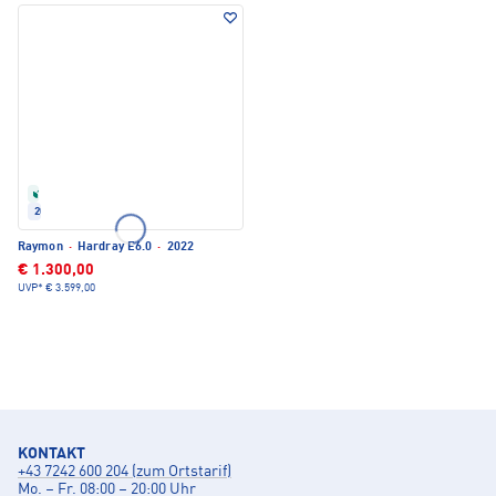
Refurbished
2022
Raymon
·
Hardray E6.0
·
2022
€ 1.300,00
UVP*
€ 3.599,00
KONTAKT
+43 7242 600 204 (zum Ortstarif)
Mo. – Fr. 08:00 – 20:00 Uhr