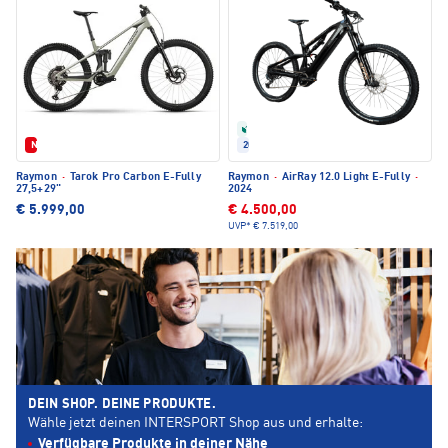
Refurbished
Neu
2024
Raymon
·
Tarok Pro Carbon E-Fully
Raymon
·
AirRay 12.0 Light E-Fully
·
27,5+29"
2024
€ 5.999,00
€ 4.500,00
UVP*
€ 7.519,00
DEIN SHOP. DEINE PRODUKTE.
Wähle jetzt deinen INTERSPORT Shop aus und erhalte:
Verfügbare Produkte in deiner Nähe