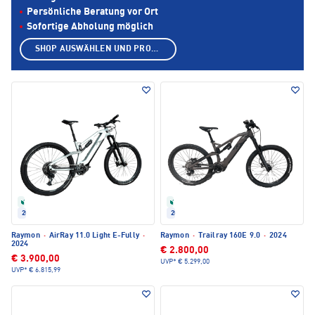
Persönliche Beratung vor Ort
Sofortige Abholung möglich
SHOP AUSWÄHLEN UND PRODUKTE ANZEIGEN
Refurbished
Refurbished
2024
2024
Raymon
·
AirRay 11.0 Light E-Fully
·
Raymon
·
Trailray 160E 9.0
·
2024
2024
€ 2.800,00
€ 3.900,00
UVP*
€ 5.299,00
UVP*
€ 6.815,99