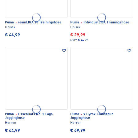
Puma
·
teamLIGA 26 Trainingshose
Puma
·
IndividualLIGA Trainingshose
Unisex
Unisex
€ 44,99
€ 29,99
UVP*
€ 44,99
Puma
·
Essentials No. 1 Logo
Puma
·
x Hyrox Cloudspun
Jogginghose
Jogginghose
Herren
Herren
€ 44,99
€ 69,99