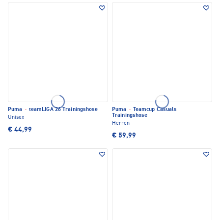
Puma
·
teamLIGA 26 Trainingshose
Puma
·
Teamcup Casuals
Trainingshose
Unisex
Herren
€ 44,99
€ 59,99