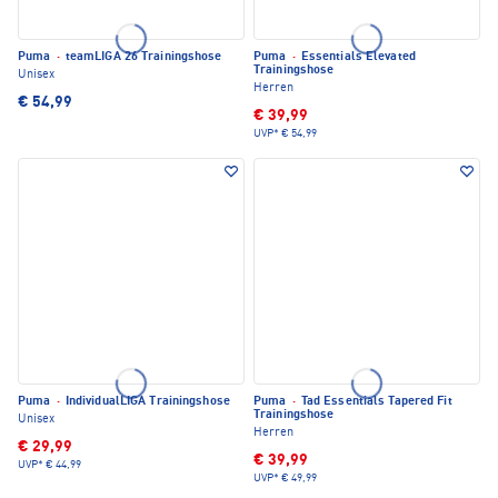
Puma
·
teamLIGA 26 Trainingshose
Puma
·
Essentials Elevated
Trainingshose
Unisex
Herren
€ 54,99
€ 39,99
UVP*
€ 54,99
Puma
·
IndividualLIGA Trainingshose
Puma
·
Tad Essentials Tapered Fit
Trainingshose
Unisex
Herren
€ 29,99
€ 39,99
UVP*
€ 44,99
UVP*
€ 49,99