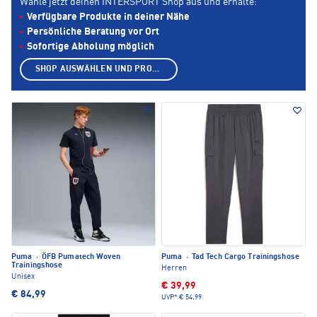
Wähle jetzt deinen INTERSPORT Shop aus und erhalte:
Verfügbare Produkte in deiner Nähe
Persönliche Beratung vor Ort
Sofortige Abholung möglich
SHOP AUSWÄHLEN UND PRODUKTE ANZEIGEN
Puma
·
ÖFB Pumatech Woven
Puma
·
Tad Tech Cargo Trainingshose
Trainingshose
Herren
Unisex
€ 39,99
€ 84,99
UVP*
€ 54,99