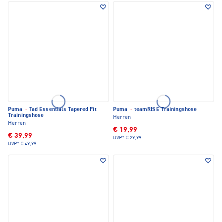
Puma
·
Tad Essentials Tapered Fit
Puma
·
teamRISE Trainingshose
Trainingshose
Herren
Herren
€ 19,99
€ 39,99
UVP*
€ 29,99
UVP*
€ 49,99