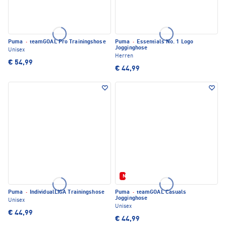
Puma
·
teamGOAL Pro Trainingshose
Puma
·
Essentials No. 1 Logo
Jogginghose
Unisex
Herren
€ 54,99
€ 44,99
Neu
Puma
·
IndividualLIGA Trainingshose
Puma
·
teamGOAL Casuals
Jogginghose
Unisex
Unisex
€ 44,99
€ 44,99