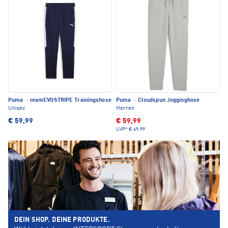
Puma
·
teamEVOSTRIPE Trainingshose
Puma
·
Cloudspun Jogginghose
Unisex
Herren
€ 59,99
€ 59,99
UVP*
€ 69,99
DEIN SHOP. DEINE PRODUKTE.