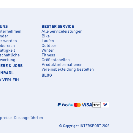
 UNS
BESTER SERVICE
nternehmen
Alle Serviceleistungen
inder
Bike
er werden
Laufen
ebereich
Outdoor
ltigkeit
Winter
schaftliche
Fitness
twortung
Größentabellen
Produktinformationen
ERE & JOBS
Vereinsbekleidung bestellen
ENRADL
BLOG
/ VERLEIH
preise. Die angeführten
© Copyright INTERSPORT 2026