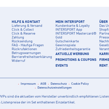
HILFE & KONTAKT
MEIN INTERSPORT
ÜBER
Lieferung & Versand
Kundenkarte & Loyalty
Das U
Click & Collect
INTERSPORT App
Shopf
Click & Reserve
INTERSPORT Mastercard®
Partn
Zahlung
Gold
Press
Rücksendung
Gutscheinkarte
Nachha
FAQ - Häufige Fragen
Gewinnspiele
Gesell
Rückrufaktionen
Zufriedenheitsgarantie
Veran
Betrugswarnungen
AKTUELLE WERBUNG
KARRI
Barrierefreiheitserklärung
PROMOTIONS & COUPONS
FIRM
Widerruf
EVENTS
RENT 
Impressum
AGB
Datenschutz
Cookie Policy
Datenschutzeinstellungen
Ps sind die aktuellen vom Hersteller unverbindlich empfohlenen Listen
istenpreise der im Set enthaltenen Einzelartikel.