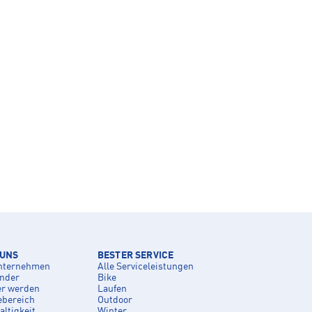
 UNS
BESTER SERVICE
nternehmen
Alle Serviceleistungen
inder
Bike
er werden
Laufen
ebereich
Outdoor
ltigkeit
Winter