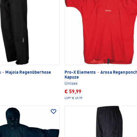
s
·
Majola Regenüberhose
Pro-X Elements
·
Arosa Regenponch
Kapuze
Unisex
€ 59,99
UVP*
€ 69,99