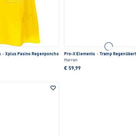
s
·
Xplus Pasino Regenponcho
Pro-X Elements
·
Tramp Regenüber
Herren
€ 59,99