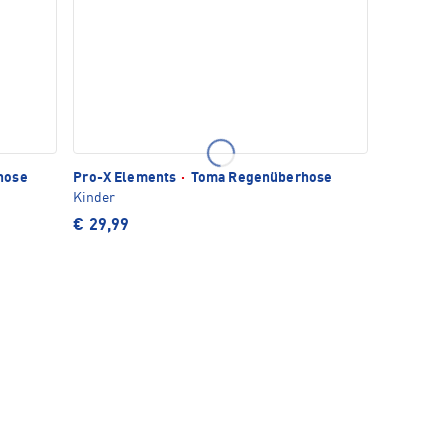
hose
Pro-X Elements
·
Toma Regenüberhose
Kinder
€ 29,99