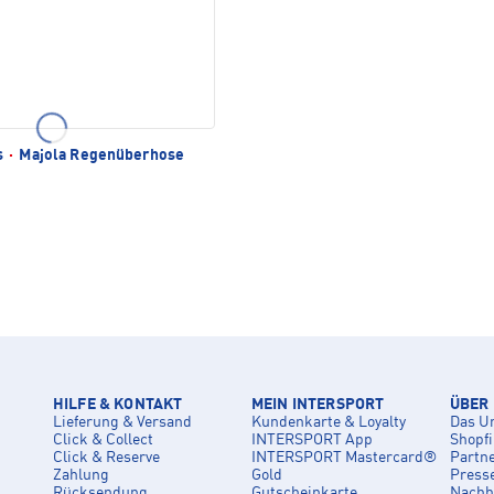
s
·
Majola Regenüberhose
HILFE & KONTAKT
MEIN INTERSPORT
ÜBER
Lieferung & Versand
Kundenkarte & Loyalty
Das U
Click & Collect
INTERSPORT App
Shopf
Click & Reserve
INTERSPORT Mastercard®
Partn
Zahlung
Gold
Press
Rücksendung
Gutscheinkarte
Nachha