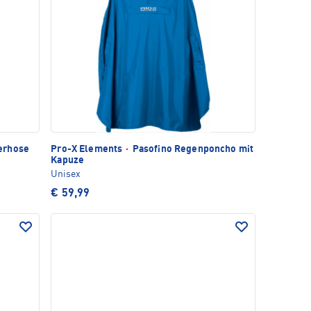
erhose
Pro-X Elements
·
Pasofino Regenponcho mit
Kapuze
Unisex
€ 59,99