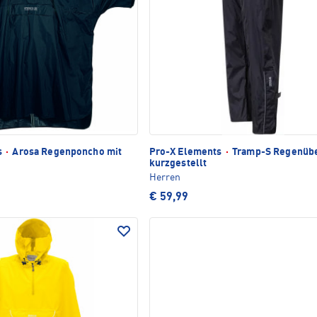
s
·
Arosa Regenponcho mit
Pro-X Elements
·
Tramp-S Regenüb
kurzgestellt
Herren
€ 59,99