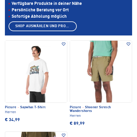
Verfügbare Produkte in deiner Nähe
Persönliche Beratung vor Ort
Sofortige Abholung möglich
SHOP AUSWÄHLEN UND PRODUKTE ANZEIGEN
Picture
·
Saywhat T-Shirt
Picture
·
Shooner Stretch
Wandershorts
Herren
Herren
€ 34,99
€ 89,99