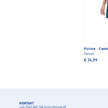
Picture
·
Camba
Damen
€ 74,99
KONTAKT
+43 7242 600 204 (zum Ortstarif)