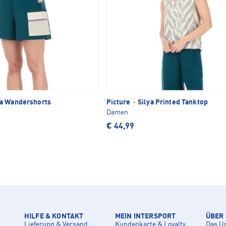
 Wandershorts
Picture
·
Silya Printed Tanktop
Damen
€ 44,99
HILFE & KONTAKT
MEIN INTERSPORT
ÜBER
Lieferung & Versand
Kundenkarte & Loyalty
Das U