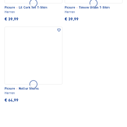
Picture
·
Lil Cork Tee T-Shirt
Picture
·
Timont Urban T-Shirt
Herren
Herren
€ 39,99
€ 39,99
Picture
·
Nollur Shorts
Herren
€ 64,99