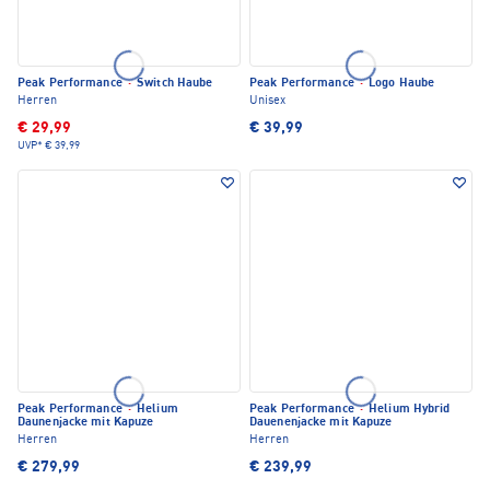
Peak Performance
·
Switch Haube
Peak Performance
·
Logo Haube
Herren
Unisex
€ 29,99
€ 39,99
UVP*
€ 39,99
Peak Performance
·
Helium
Peak Performance
·
Helium Hybrid
Daunenjacke mit Kapuze
Dauenenjacke mit Kapuze
Herren
Herren
€ 279,99
€ 239,99