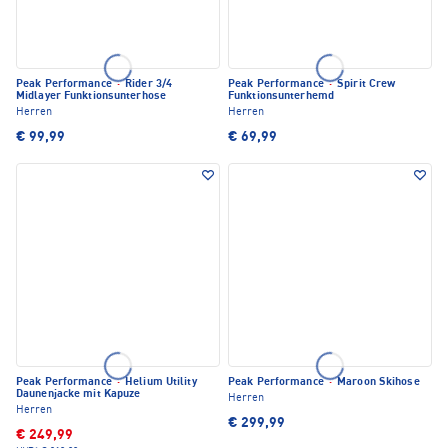
Peak Performance
·
Rider 3/4
Peak Performance
·
Spirit Crew
Midlayer Funktionsunterhose
Funktionsunterhemd
Herren
Herren
€ 99,99
€ 69,99
Peak Performance
·
Helium Utility
Peak Performance
·
Maroon Skihose
Daunenjacke mit Kapuze
Herren
Herren
€ 299,99
€ 249,99