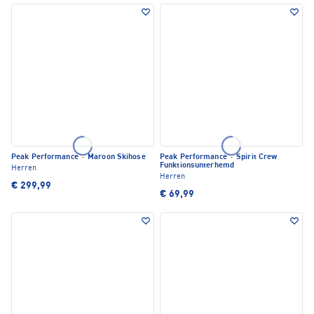
Peak Performance
·
Maroon Skihose
Peak Performance
·
Spirit Crew
Funktionsunterhemd
Herren
Herren
€ 299,99
€ 69,99