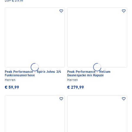
UVP*
€ 319,99
Peak Performance
·
Spirit Johns 3/4
Peak Performance
·
Helium
Funktionsunterhose
Daunenjacke mit Kapuze
Herren
Herren
€ 59,99
€ 279,99