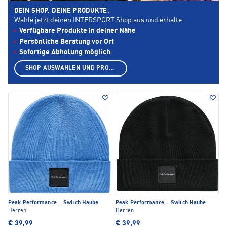
DEIN SHOP. DEINE PRODUKTE.
Wähle jetzt deinen INTERSPORT Shop aus und erhalte:
Verfügbare Produkte in deiner Nähe
Persönliche Beratung vor Ort
Sofortige Abholung möglich
SHOP AUSWÄHLEN UND PRODUKTE ANZEIGEN
Peak Performance
·
Switch Haube
Peak Performance
·
Switch Haube
Herren
Herren
€ 39,99
€ 39,99