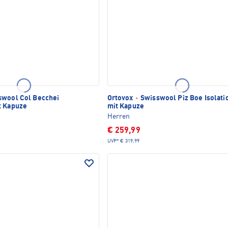
wool Col Becchei
Ortovox
·
Swisswool Piz Boe Isolati
t Kapuze
mit Kapuze
Herren
€ 259,99
UVP*
€ 319,99