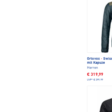
Ortovox
·
Swiss
mit Kapuze
Herren
€ 319,99
UVP*
€ 399,99