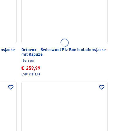
onsjacke
Ortovox
·
Swisswool Piz Boe Isolationsjacke
mit Kapuze
Herren
€ 259,99
UVP*
€ 319,99