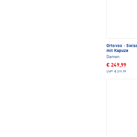
Ortovox
·
Swiss
mit Kapuze
Damen
€ 249,99
UVP*
€ 319,99