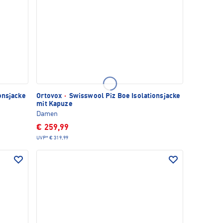
onsjacke
Ortovox
·
Swisswool Piz Boe Isolationsjacke
mit Kapuze
Damen
€ 259,99
UVP*
€ 319,99