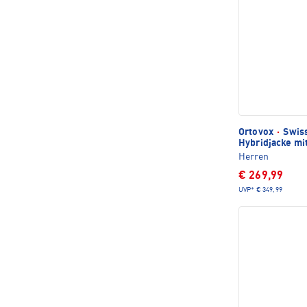
Ortovox
·
Swiss
Hybridjacke mi
Herren
€ 269,99
UVP*
€ 349,99