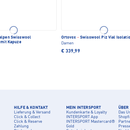
alpen Swisswool
Ortovox
·
Swisswool Piz Vial Isolati
e mit Kapuze
Damen
€ 339,99
HILFE & KONTAKT
MEIN INTERSPORT
ÜBER
Lieferung & Versand
Kundenkarte & Loyalty
Das U
Click & Collect
INTERSPORT App
Shopf
Click & Reserve
INTERSPORT Mastercard®
Partn
Zahlung
Gold
Press