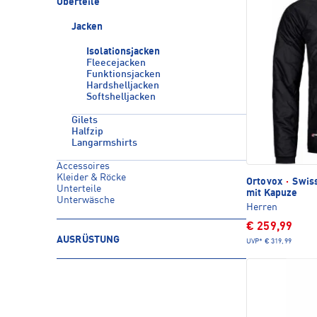
Oberteile
Jacken
Isolationsjacken
Fleecejacken
Funktionsjacken
Hardshelljacken
Softshelljacken
Gilets
Halfzip
Langarmshirts
Accessoires
Kleider & Röcke
Ortovox
·
Swiss
Unterteile
mit Kapuze
Unterwäsche
Herren
€ 259,99
AUSRÜSTUNG
UVP*
€ 319,99