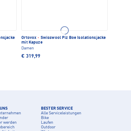
onsjacke
Ortovox
·
Swisswool Piz Boe Isolationsjacke
mit Kapuze
Damen
€ 319,99
 UNS
BESTER SERVICE
nternehmen
Alle Serviceleistungen
inder
Bike
er werden
Laufen
ebereich
Outdoor