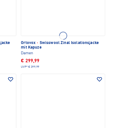
sjacke
Ortovox
·
Swisswool Zinal Isolationsjacke
mit Kapuze
Damen
€ 299,99
UVP*
€ 399,99