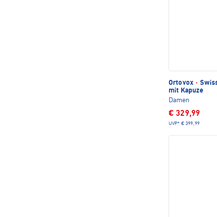
Ortovox
·
Swiss
mit Kapuze
Damen
€ 329,99
UVP*
€ 399,99