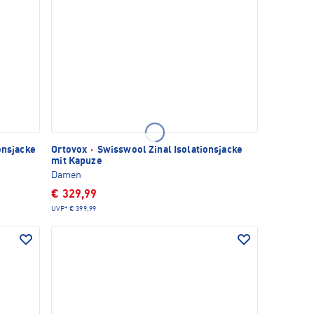
onsjacke
Ortovox
·
Swisswool Zinal Isolationsjacke
mit Kapuze
Damen
€ 329,99
UVP*
€ 399,99