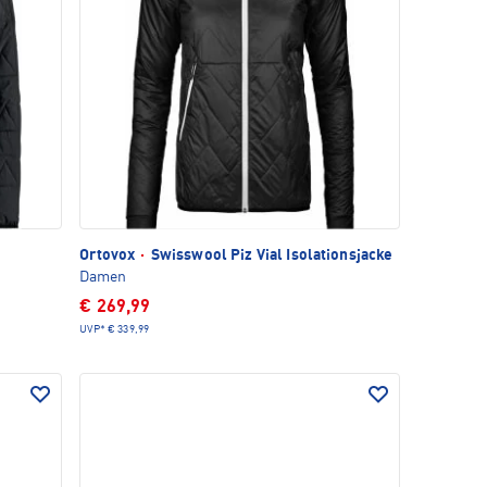
Ortovox
·
Swisswool Piz Vial Isolationsjacke
Damen
€ 269,99
UVP*
€ 339,99