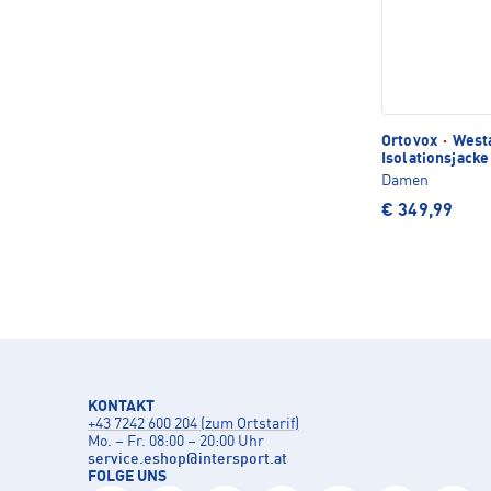
Ortovox
·
West
Isolationsjack
Damen
€ 349,99
KONTAKT
+43 7242 600 204 (zum Ortstarif)
Mo. – Fr. 08:00 – 20:00 Uhr
service.eshop
@
intersport.at
FOLGE UNS