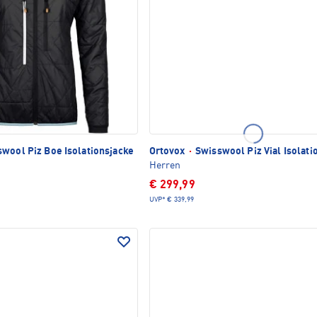
wool Piz Boe Isolationsjacke
Ortovox
·
Swisswool Piz Vial Isolati
Herren
€ 299,99
UVP*
€ 339,99