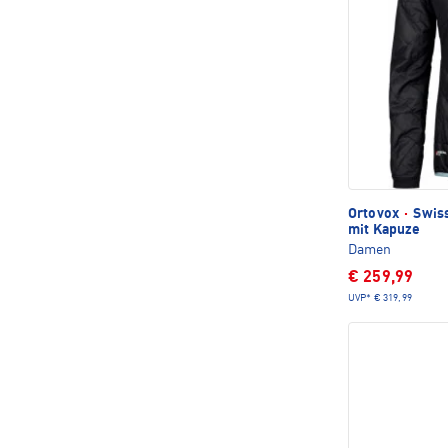
Ortovox
·
Swiss
mit Kapuze
Damen
€ 259,99
UVP*
€ 319,99