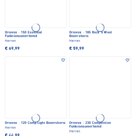
Ortovox
·
150 Essential
Ortovox
·
185 Rock 'n Wool
Funktionsunterhemd
Boxershorts
Herren
Herren
€ 69,99
€ 59,99
Ortovox
·
120 Comp Light Boxershorts
Ortovox
·
230 Competition
Funktionsunterhemd
Herren
Herren
€ 44,99