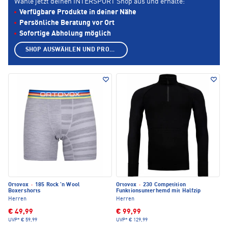
Wähle jetzt deinen INTERSPORT Shop aus und erhalte:
Verfügbare Produkte in deiner Nähe
Persönliche Beratung vor Ort
Sofortige Abholung möglich
SHOP AUSWÄHLEN UND PRODUKTE ANZEIGEN
Ortovox
·
185 Rock 'n Wool
Ortovox
·
230 Competition
Boxershorts
Funktionsunterhemd mit Halfzip
Herren
Herren
€ 49,99
€ 99,99
UVP*
€ 59,99
UVP*
€ 129,99