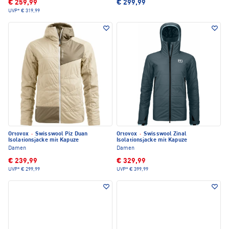
€ 259,99
€ 299,99
UVP*
€ 319,99
Ortovox
·
Swisswool Piz Duan
Ortovox
·
Swisswool Zinal
Isolationsjacke mit Kapuze
Isolationsjacke mit Kapuze
Damen
Damen
€ 239,99
€ 329,99
UVP*
€ 299,99
UVP*
€ 399,99