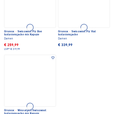
Ortovox
·
Swisswool Piz Boe
Ortovox
·
Swisswool Piz Vial
Isolationsjacke mit Kapuze
Isolationsjacke
Damen
Damen
€ 259,99
€ 339,99
UVP*
€ 319,99
Ortovox
·
Westalpen Swisswool
Isolationsjacke mit Kapuze