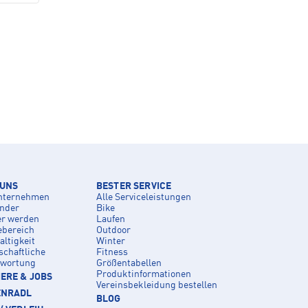
 UNS
BESTER SERVICE
nternehmen
Alle Serviceleistungen
inder
Bike
er werden
Laufen
ebereich
Outdoor
ltigkeit
Winter
schaftliche
Fitness
twortung
Größentabellen
Produktinformationen
ERE & JOBS
Vereinsbekleidung bestellen
ENRADL
BLOG