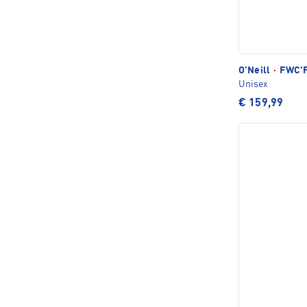
O'Neill
·
FWC'P
Unisex
€ 159,99