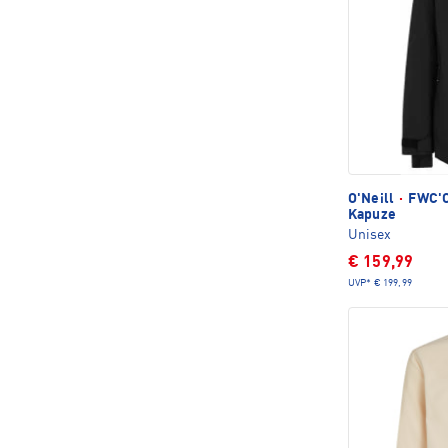
O'Neill
·
FWC'C
Kapuze
Unisex
€ 159,99
UVP*
€ 199,99