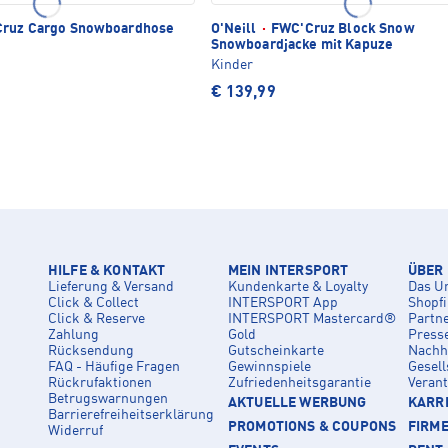
ruz Cargo Snowboardhose
O'Neill
·
FWC'Cruz Block Snow
Snowboardjacke mit Kapuze
Kinder
€ 139,99
HILFE & KONTAKT
MEIN INTERSPORT
ÜBER
Lieferung & Versand
Kundenkarte & Loyalty
Das U
Click & Collect
INTERSPORT App
Shopf
Click & Reserve
INTERSPORT Mastercard®
Partn
Zahlung
Gold
Press
Rücksendung
Gutscheinkarte
Nachha
FAQ - Häufige Fragen
Gewinnspiele
Gesell
Rückrufaktionen
Zufriedenheitsgarantie
Veran
Betrugswarnungen
AKTUELLE WERBUNG
KARRI
Barrierefreiheitserklärung
PROMOTIONS & COUPONS
FIRM
Widerruf