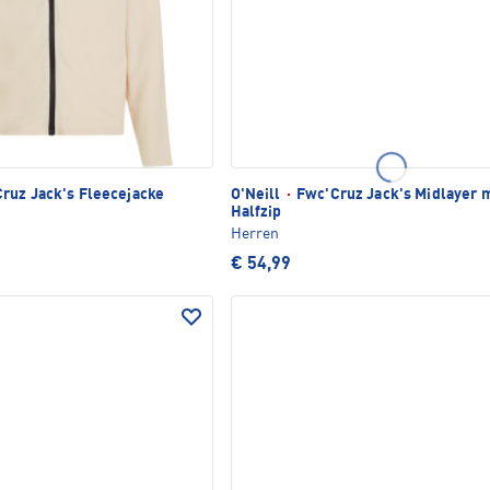
ruz Jack's Fleecejacke
O'Neill
·
Fwc'Cruz Jack's Midlayer m
Halfzip
Herren
€ 54,99