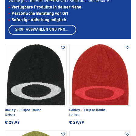
Wähle jetzt deinen INTERSPORT Shop aus und erhalte:
Verfügbare Produkte in deiner Nähe
Persönliche Beratung vor Ort
Sofortige Abholung möglich
SHOP AUSWÄHLEN UND PRODUKTE ANZEIGEN
Oakley
·
Ellipse Haube
Oakley
·
Ellipse Haube
Unisex
Unisex
€ 29,99
€ 29,99