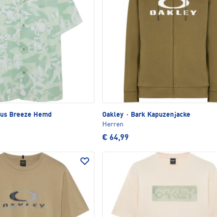
cus Breeze Hemd
Oakley
·
Bark Kapuzenjacke
Herren
€ 64,99