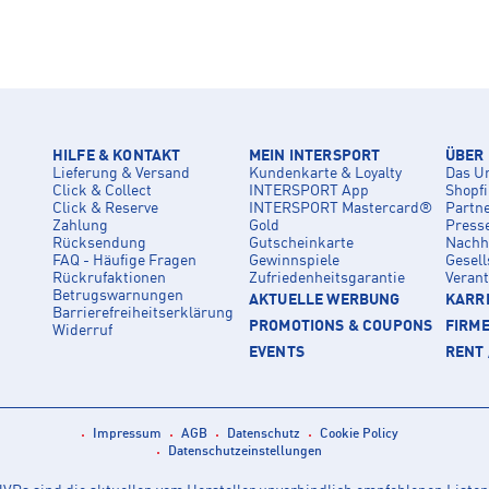
HILFE & KONTAKT
MEIN INTERSPORT
ÜBER
Lieferung & Versand
Kundenkarte & Loyalty
Das U
Click & Collect
INTERSPORT App
Shopf
Click & Reserve
INTERSPORT Mastercard®
Partn
Zahlung
Gold
Press
Rücksendung
Gutscheinkarte
Nachha
FAQ - Häufige Fragen
Gewinnspiele
Gesell
Rückrufaktionen
Zufriedenheitsgarantie
Veran
Betrugswarnungen
AKTUELLE WERBUNG
KARRI
Barrierefreiheitserklärung
PROMOTIONS & COUPONS
FIRM
Widerruf
EVENTS
RENT 
Impressum
AGB
Datenschutz
Cookie Policy
Datenschutzeinstellungen