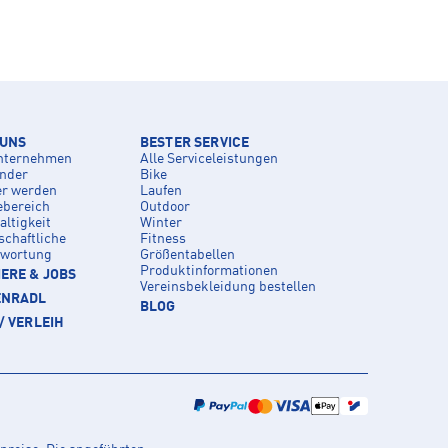
 UNS
BESTER SERVICE
nternehmen
Alle Serviceleistungen
inder
Bike
er werden
Laufen
ebereich
Outdoor
ltigkeit
Winter
schaftliche
Fitness
twortung
Größentabellen
Produktinformationen
ERE & JOBS
Vereinsbekleidung bestellen
ENRADL
BLOG
/ VERLEIH