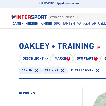
INTERSPORT App downloaden
Wonach suchst du?
DAMEN
HERREN
KINDER
SPORTARTEN
MARKEN
AKTUEL
OAKLEY • TRAINING
19
GESCHLECHT
MARKE
SPORTART
1
1
OAKLEY
TRAINING
FILTER LÖSCHEN
KLEIDUNG