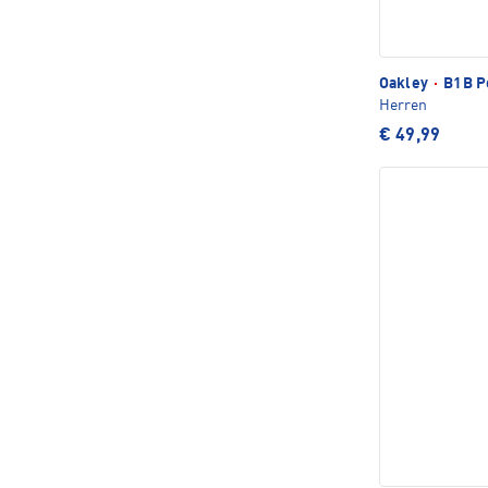
Oakley
·
B1B Po
Herren
€ 49,99