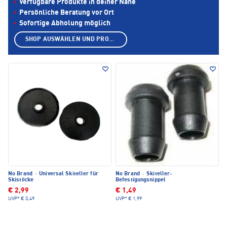
Verfügbare Produkte in deiner Nähe
Persönliche Beratung vor Ort
Sofortige Abholung möglich
SHOP AUSWÄHLEN UND PRODUKTE ANZEIGEN
No Brand
·
Universal Skiteller für
No Brand
·
Skiteller-
Skistöcke
Befestigungsnippel
€ 2,99
€ 1,49
UVP*
€ 3,49
UVP*
€ 1,99