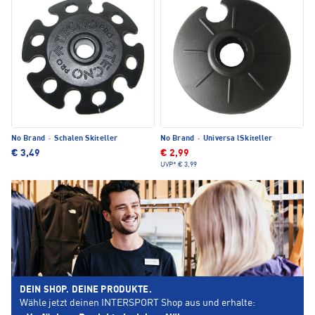
No Brand
·
Schalen Skiteller
No Brand
·
Universa lSkiteller
€ 3,49
€ 2,99
UVP*
€ 3,99
DEIN SHOP. DEINE PRODUKTE.
Wähle jetzt deinen INTERSPORT Shop aus und erhalte: