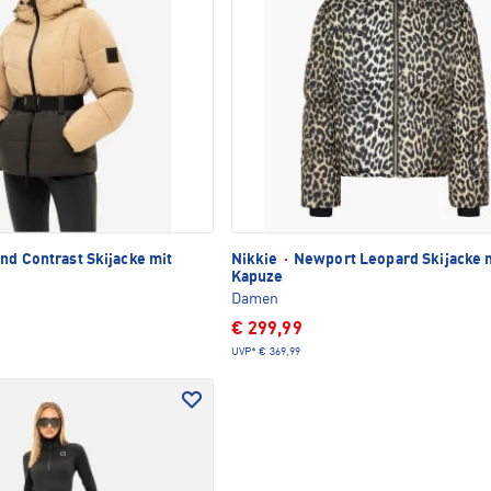
nd Contrast Skijacke mit
Nikkie
·
Newport Leopard Skijacke 
Kapuze
Damen
€ 299,99
UVP*
€ 369,99