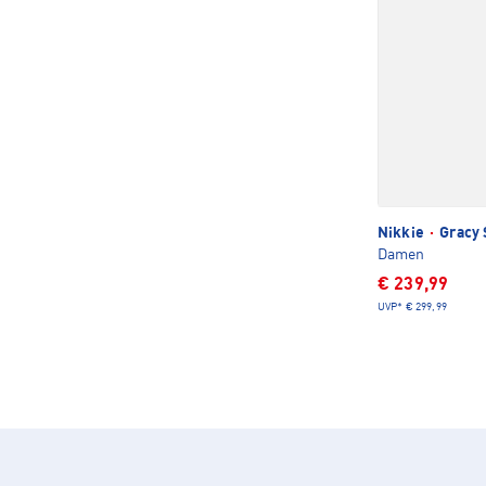
Nikkie
·
Gracy 
Damen
€ 239,99
UVP*
€ 299,99