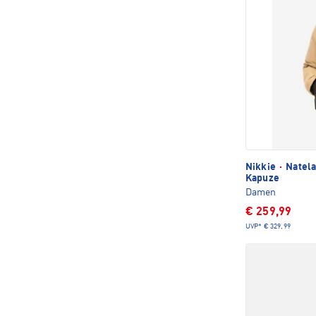
Nikkie
·
Natela
Kapuze
Damen
€ 259,99
UVP*
€ 329,99