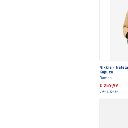
Nikkie
·
Natela
Kapuze
Damen
€ 259,99
UVP*
€ 329,99