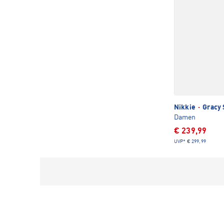
Nikkie
·
Gracy 
Damen
€ 239,99
UVP*
€ 299,99