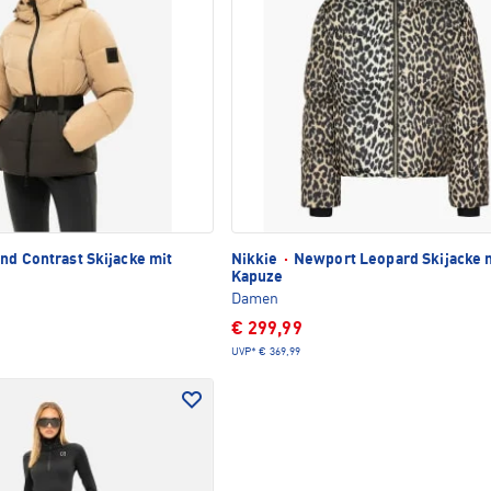
nd Contrast Skijacke mit
Nikkie
·
Newport Leopard Skijacke 
Kapuze
Damen
€ 299,99
UVP*
€ 369,99