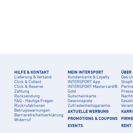
HILFE & KONTAKT
MEIN INTERSPORT
ÜBER
Lieferung & Versand
Kundenkarte & Loyalty
Das U
Click & Collect
INTERSPORT App
Shopf
Click & Reserve
INTERSPORT Mastercard®
Partn
Zahlung
Gold
Press
Rücksendung
Gutscheinkarte
Nachha
FAQ - Häufige Fragen
Gewinnspiele
Gesell
Rückrufaktionen
Zufriedenheitsgarantie
Veran
Betrugswarnungen
AKTUELLE WERBUNG
KARRI
Barrierefreiheitserklärung
PROMOTIONS & COUPONS
FIRM
Widerruf
EVENTS
RENT 