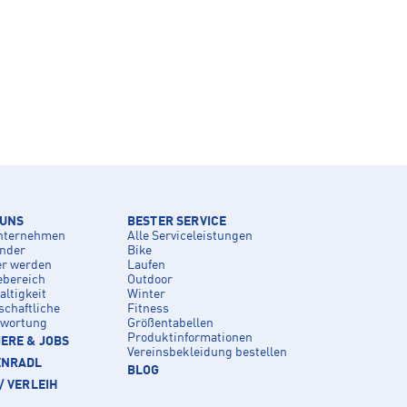
 UNS
BESTER SERVICE
nternehmen
Alle Serviceleistungen
inder
Bike
er werden
Laufen
ebereich
Outdoor
ltigkeit
Winter
schaftliche
Fitness
twortung
Größentabellen
Produktinformationen
ERE & JOBS
Vereinsbekleidung bestellen
ENRADL
BLOG
/ VERLEIH