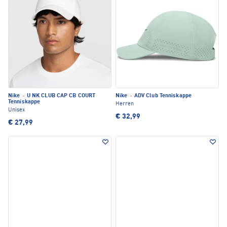
Nike
·
U NK CLUB CAP CB COURT
Nike
·
ADV Club Tenniskappe
Tenniskappe
Herren
Unisex
€ 32,99
€ 27,99