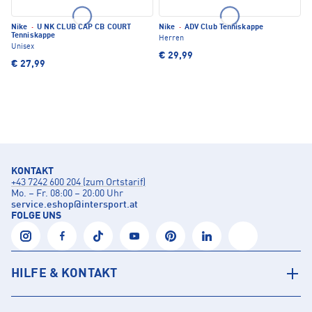
Nike
·
U NK CLUB CAP CB COURT
Nike
·
ADV Club Tenniskappe
Tenniskappe
Herren
Unisex
€ 29,99
€ 27,99
KONTAKT
+43 7242 600 204 (zum Ortstarif)
Mo. – Fr. 08:00 – 20:00 Uhr
service.eshop
@
intersport.at
FOLGE UNS
HILFE & KONTAKT