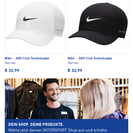
Nike
·
ADV Club Tenniskappe
Nike
·
ADV Club Tenniskappe
Herren
Herren
€ 32,99
€ 32,99
DEIN SHOP. DEINE PRODUKTE.
Wähle jetzt deinen INTERSPORT Shop aus und erhalte: