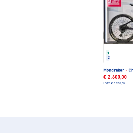
Refurbished
2024
Mondraker
·
Ch
€ 2.600,00
UVP*
€ 5.900,00