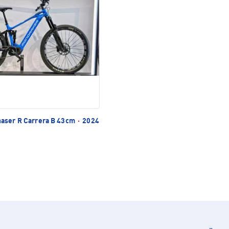
aser R Carrera B 43cm
·
2024