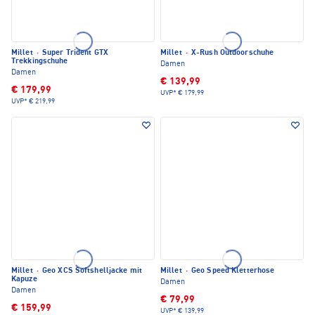
Millet
·
Super Trident GTX
Millet
·
X-Rush Outdoorschuhe
Trekkingschuhe
Damen
Damen
€ 139,99
€ 179,99
UVP*
€ 179,99
UVP*
€ 219,99
Millet
·
Geo XCS Softshelljacke mit
Millet
·
Geo Speed Kletterhose
Kapuze
Damen
Damen
€ 79,99
€ 159,99
UVP*
€ 139,99