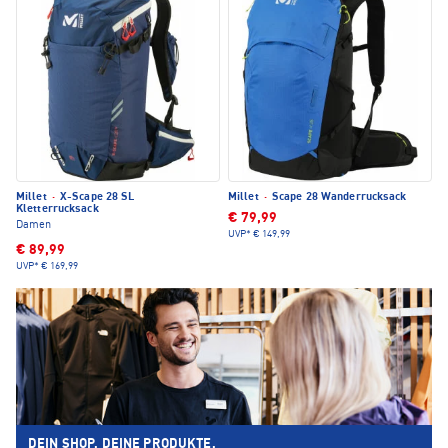
Millet
·
X-Scape 28 SL
Millet
·
Scape 28 Wanderrucksack
Kletterrucksack
€ 79,99
Damen
UVP*
€ 149,99
€ 89,99
UVP*
€ 169,99
DEIN SHOP. DEINE PRODUKTE.