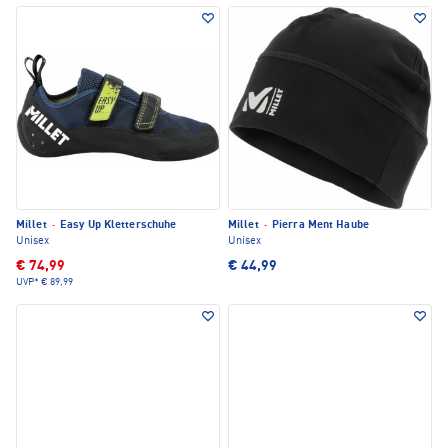
Millet
·
Easy Up Kletterschuhe
Millet
·
Pierra Ment Haube
Unisex
Unisex
€ 74,99
€ 44,99
UVP*
€ 89,99