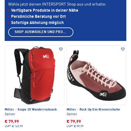
Wähle jetzt deinen INTERSPORT Shop aus und erhalte:
Verfügbare Produkte in deiner Nähe
Persönliche Beratung vor Ort
Sofortige Abholung möglich
SHOP AUSWÄHLEN UND PRODUKTE ANZEIGEN
Millet
·
Scape 25 Wanderrucksack
Millet
·
Rock Up Evo Kletterschuhe
Damen
Damen
€ 79,99
€ 79,99
UVP*
€ 149,99
UVP*
€ 99,99