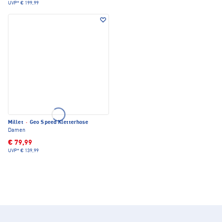
UVP*
€ 199,99
Millet
·
Geo Speed Kletterhose
Damen
€ 79,99
UVP*
€ 139,99