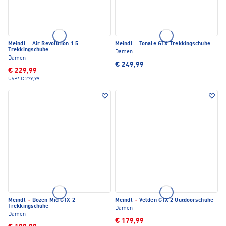
Meindl
·
Air Revolution 1.5
Meindl
·
Tonale GTX Trekkingschuhe
Trekkingschuhe
Damen
Damen
€ 249,99
€ 229,99
UVP*
€ 279,99
Meindl
·
Bozen Mid GTX 2
Meindl
·
Velden GTX 2 Outdoorschuhe
Trekkingschuhe
Damen
Damen
€ 179,99