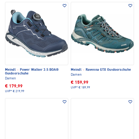
Meindl
·
Power Walker 3.5 BOA®
Meindl
·
Ravenna GTX Outdoorschuhe
Outdoorschuhe
Damen
Damen
€ 159,99
€ 179,99
UVP*
€ 189,99
UVP*
€ 219,99