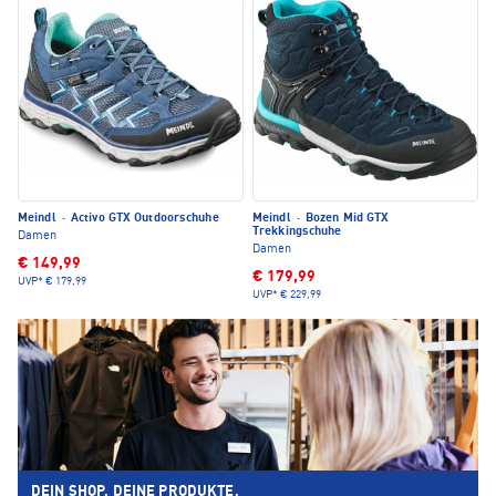
Meindl
·
Activo GTX Outdoorschuhe
Meindl
·
Bozen Mid GTX
Trekkingschuhe
Damen
Damen
€ 149,99
€ 179,99
UVP*
€ 179,99
UVP*
€ 229,99
DEIN SHOP. DEINE PRODUKTE.