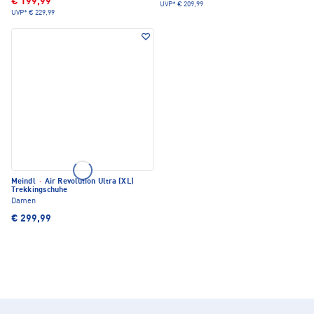
€ 199,99
UVP*
€ 209,99
UVP*
€ 229,99
Meindl
·
Air Revolution Ultra (XL)
Trekkingschuhe
Damen
€ 299,99