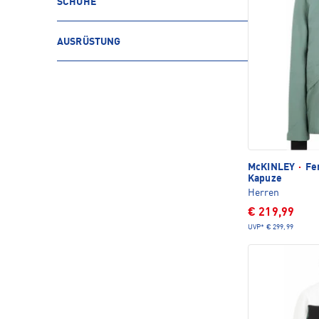
SCHUHE
AUSRÜSTUNG
McKINLEY
·
Fer
Kapuze
Herren
€ 219,99
UVP*
€ 299,99