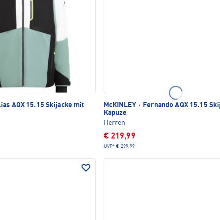
ias AQX 15.15 Skijacke mit
McKINLEY
·
Fernando AQX 15.15 Ski
Kapuze
Herren
€ 219,99
UVP*
€ 299,99