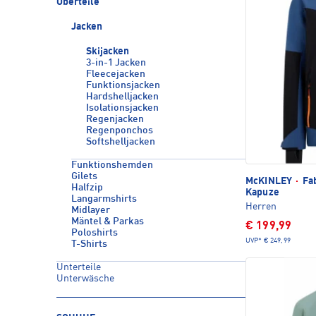
Oberteile
Jacken
Skijacken
3-in-1 Jacken
Fleecejacken
Funktionsjacken
Hardshelljacken
Isolationsjacken
Regenjacken
Regenponchos
Softshelljacken
Funktionshemden
Gilets
McKINLEY
·
Fab
Halfzip
Kapuze
Langarmshirts
Herren
Midlayer
Mäntel & Parkas
€ 199,99
Poloshirts
UVP*
€ 249,99
T-Shirts
Unterteile
Unterwäsche