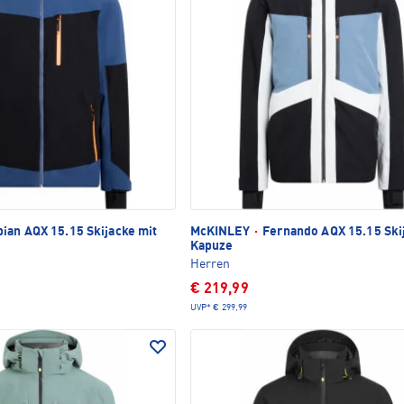
ian AQX 15.15 Skijacke mit
McKINLEY
·
Fernando AQX 15.15 Ski
Kapuze
Herren
€ 219,99
UVP*
€ 299,99