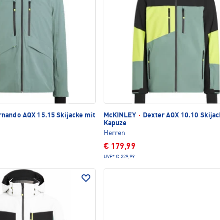
nando AQX 15.15 Skijacke mit
McKINLEY
·
Dexter AQX 10.10 Skijac
Kapuze
Herren
€ 179,99
UVP*
€ 229,99