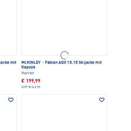
jacke mit
McKINLEY
·
Fabian AQX 15.15 Skijacke mit
Kapuze
Herren
€ 199,99
UVP*
€ 249,99