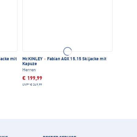
jacke mit
McKINLEY
·
Fabian AQX 15.15 Skijacke mit
Kapuze
Herren
€ 199,99
UVP*
€ 249,99