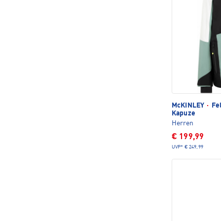
McKINLEY
·
Fel
Kapuze
Herren
€ 199,99
UVP*
€ 249,99