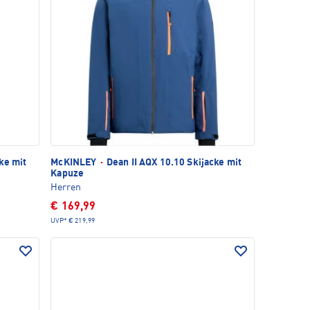
ke mit
McKINLEY
·
Dean II AQX 10.10 Skijacke mit
Kapuze
Herren
€ 169,99
UVP*
€ 219,99