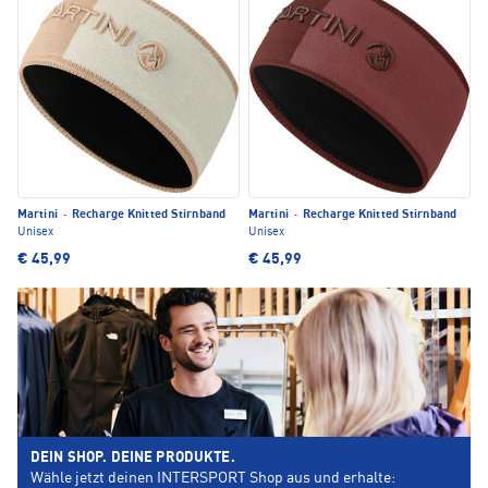
Martini
·
Recharge Knitted Stirnband
Martini
·
Recharge Knitted Stirnband
Unisex
Unisex
€ 45,99
€ 45,99
DEIN SHOP. DEINE PRODUKTE.
Wähle jetzt deinen INTERSPORT Shop aus und erhalte: