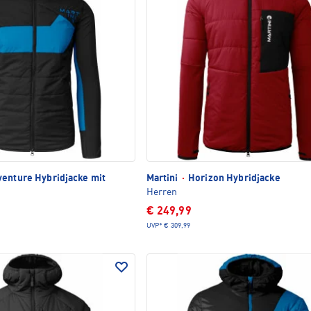
enture Hybridjacke mit
Martini
·
Horizon Hybridjacke
Herren
€ 249,99
UVP*
€ 309,99