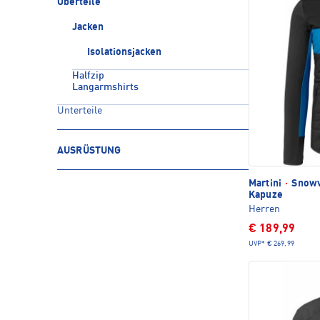
Oberteile
Jacken
Isolationsjacken
Halfzip
Langarmshirts
Unterteile
AUSRÜSTUNG
Martini
·
Snowv
Kapuze
Herren
€ 189,99
UVP*
€ 269,99