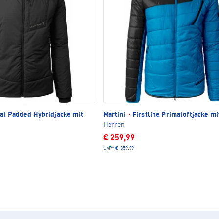
al Padded Hybridjacke mit
Martini
·
Firstline Primaloftjacke m
Herren
€ 259,99
UVP*
€ 359,99