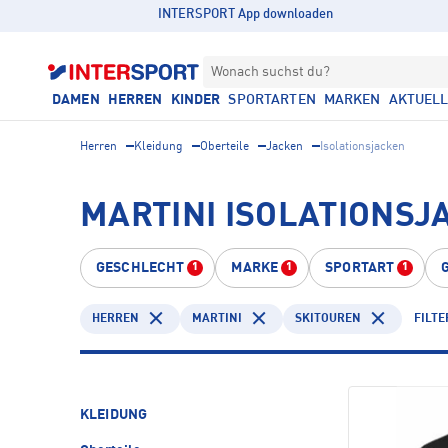
INTERSPORT App downloaden
Wonach suchst du?
DAMEN
HERREN
KINDER
SPORTARTEN
MARKEN
AKTUEL
Herren
Kleidung
Oberteile
Jacken
Isolationsjacken
MARTINI ISOLATIONSJ
GESCHLECHT
MARKE
SPORTART
1
1
1
HERREN
MARTINI
SKITOUREN
FILTE
KLEIDUNG