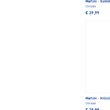
Martini
·
Summi
Unisex
€ 29,99
Martini
·
Hillc
Unisex