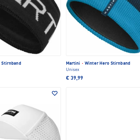
 Stirnband
Martini
·
Winter Hero Stirnband
Unisex
€ 39,99