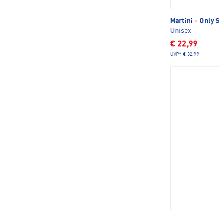
Martini
·
Only S
Unisex
€ 22,99
UVP*
€ 32,99