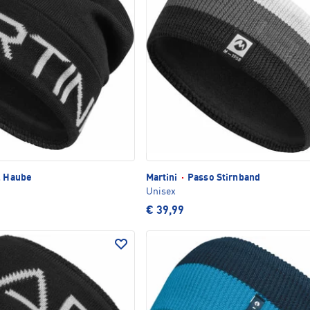
l Haube
Martini
·
Passo Stirnband
Unisex
€ 39,99