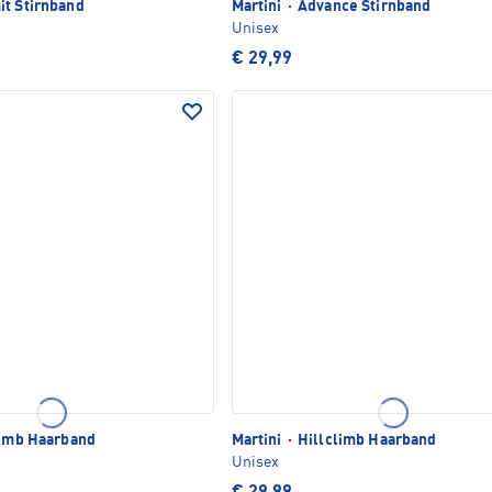
t Stirnband
Martini
·
Advance Stirnband
Unisex
€ 29,99
limb Haarband
Martini
·
Hillclimb Haarband
Unisex