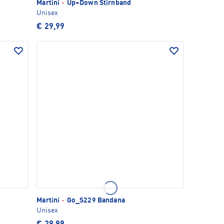
Martini
·
Up+Down Stirnband
Unisex
€ 29,99
Martini
·
Go_S229 Bandana
Unisex