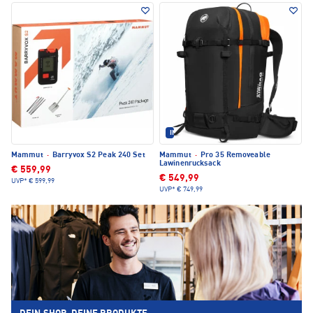
IM SET ERHÄLTLICH
Mammut
·
Barryvox S2 Peak 240 Set
Mammut
·
Pro 35 Removeable
Lawinenrucksack
€ 559,99
€ 549,99
UVP*
€ 599,99
UVP*
€ 749,99