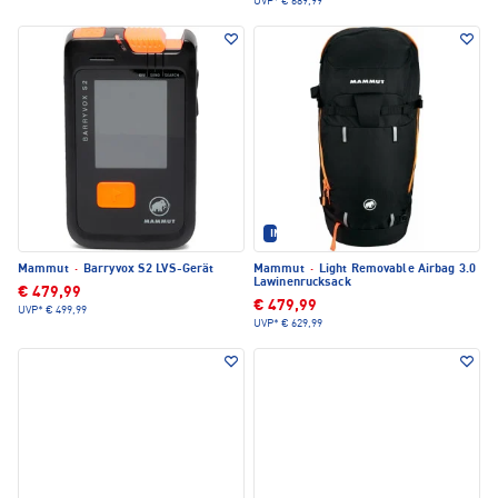
UVP*
€ 689,99
IM SET ERHÄLTLICH
Mammut
·
Barryvox S2 LVS-Gerät
Mammut
·
Light Removable Airbag 3.0
Lawinenrucksack
€ 479,99
€ 479,99
UVP*
€ 499,99
UVP*
€ 629,99