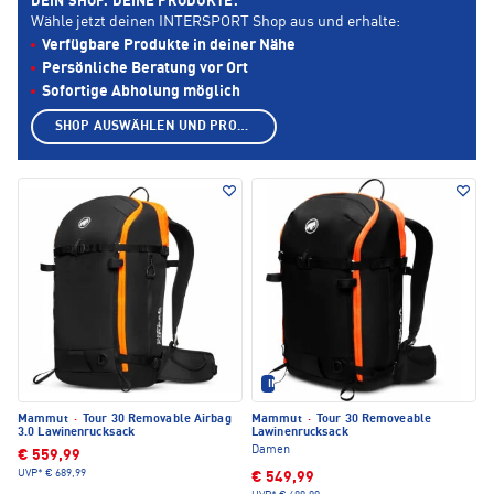
DEIN SHOP. DEINE PRODUKTE.
Wähle jetzt deinen INTERSPORT Shop aus und erhalte:
Verfügbare Produkte in deiner Nähe
Persönliche Beratung vor Ort
Sofortige Abholung möglich
SHOP AUSWÄHLEN UND PRODUKTE ANZEIGEN
IM SET ERHÄLTLICH
Mammut
·
Tour 30 Removable Airbag
Mammut
·
Tour 30 Removeable
3.0 Lawinenrucksack
Lawinenrucksack
Damen
€ 559,99
UVP*
€ 689,99
€ 549,99