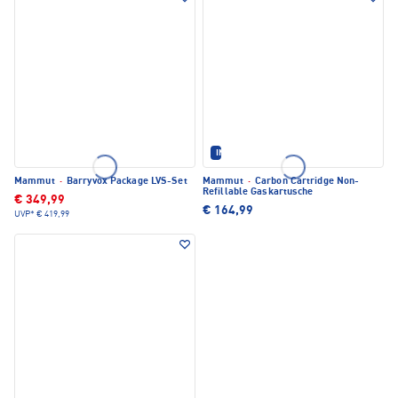
IM SET ERHÄLTLICH
Mammut
·
Barryvox Package LVS-Set
Mammut
·
Carbon Cartridge Non-
Refillable Gaskartusche
€ 349,99
€ 164,99
UVP*
€ 419,99