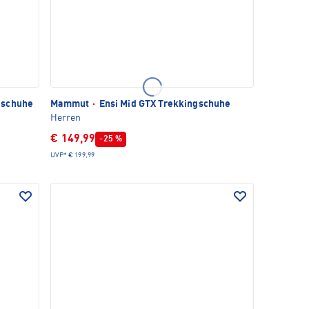
gschuhe
Mammut
·
Ensi Mid GTX Trekkingschuhe
Herren
€ 149,99
-25 %
UVP*
€ 199,99