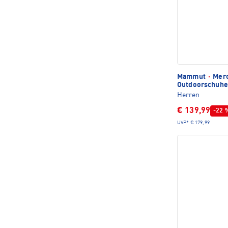
Mammut
·
Merc
Outdoorschuhe
Herren
€ 139,99
-22 
UVP*
€ 179,99