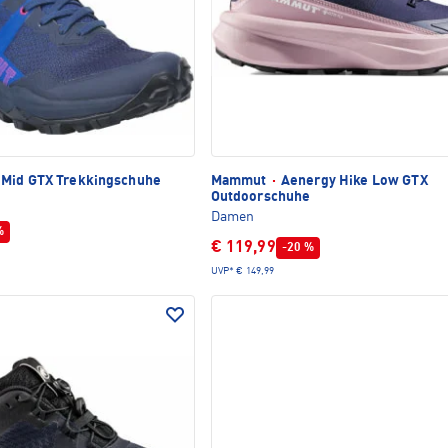
 Mid GTX Trekkingschuhe
Mammut
·
Aenergy Hike Low GTX
Outdoorschuhe
Damen
%
€ 119,99
-20 %
UVP*
€ 149,99