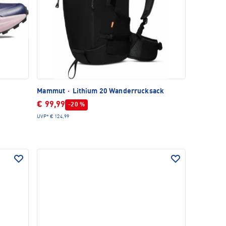
Mammut
·
Lithium 20 Wanderrucksack
€ 99,99
-20 %
UVP*
€ 124,99