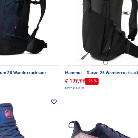
ium 20 Wanderrucksack
Mammut
·
Ducan 26 Wanderrucksac
€ 109,99
-26 %
UVP*
€ 149,99