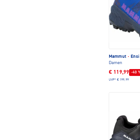
Mammut
·
Ensi
Damen
€ 119,99
-40 
UVP*
€ 199,99