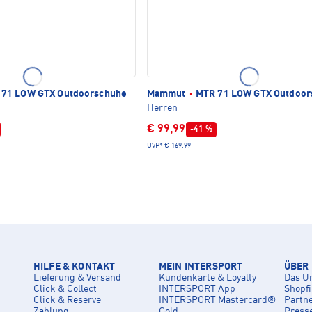
71 LOW GTX Outdoorschuhe
Mammut
·
MTR 71 LOW GTX Outdoor
Herren
€ 99,99
-41 %
UVP*
€ 169,99
HILFE & KONTAKT
MEIN INTERSPORT
ÜBER
Lieferung & Versand
Kundenkarte & Loyalty
Das U
Click & Collect
INTERSPORT App
Shopf
Click & Reserve
INTERSPORT Mastercard®
Partn
Zahlung
Gold
Press