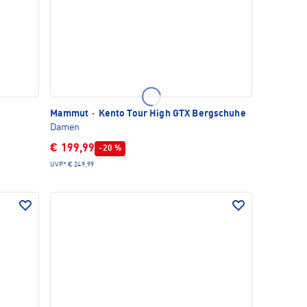
Mammut
·
Kento Tour High GTX Bergschuhe
Damen
€ 199,99
-20 %
UVP*
€ 249,99