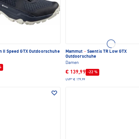
n II Speed GTX Outdoorschuhe
Mammut
·
Saentis TR Low GTX
Outdoorschuhe
Damen
%
€ 139,99
-22 %
UVP*
€ 179,99