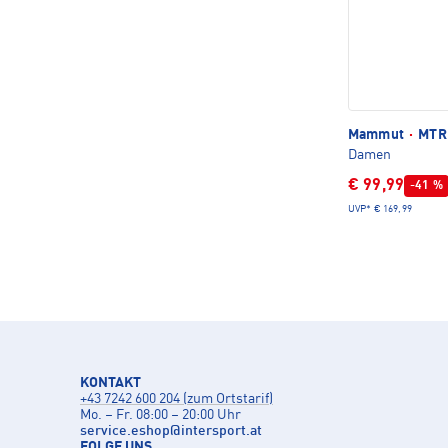
Mammut
·
MTR 
Damen
€ 99,99
-41 %
UVP*
€ 169,99
KONTAKT
+43 7242 600 204 (zum Ortstarif)
Mo. – Fr. 08:00 – 20:00 Uhr
service.eshop
@
intersport.at
FOLGE UNS