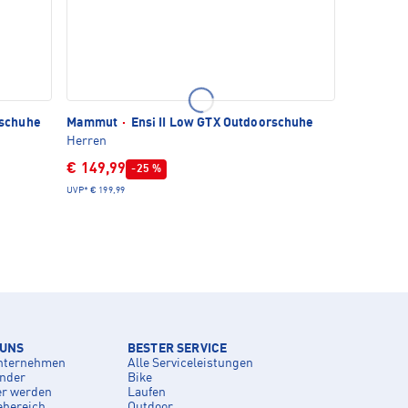
schuhe
Mammut
·
Ensi II Low GTX Outdoorschuhe
Herren
€ 149,99
-25 %
UVP*
€ 199,99
 UNS
BESTER SERVICE
nternehmen
Alle Serviceleistungen
inder
Bike
er werden
Laufen
ebereich
Outdoor