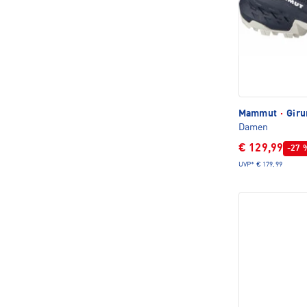
Mammut
·
Giru
Damen
€ 129,99
-27 
UVP*
€ 179,99