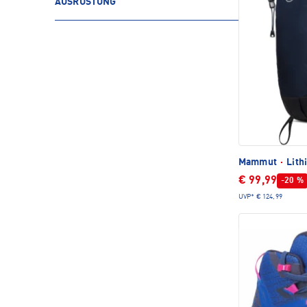
AUSRÜSTUNG
Mammut
·
Lith
€ 99,99
-20 %
UVP*
€ 124,99