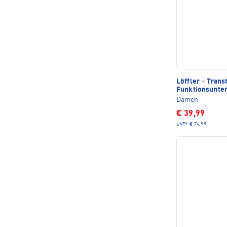
Löffler
·
Trans
Funktionsunte
Damen
€ 39,99
UVP*
€ 74,99