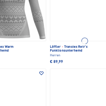
tex Warm
Löffler
·
Transtex Retr'x
rhemd
Funktionsunterhemd
Herren
€ 89,99