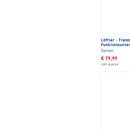
Löffler
·
Transt
Funktionsunte
Damen
€ 79,99
UVP*
€ 89,99