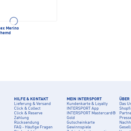
tex Merino
rhemd
HILFE & KONTAKT
MEIN INTERSPORT
ÜBER
Lieferung & Versand
Kundenkarte & Loyalty
Das U
Click & Collect
INTERSPORT App
Shopf
Click & Reserve
INTERSPORT Mastercard®
Partn
Zahlung
Gold
Press
Rücksendung
Gutscheinkarte
Nachha
FAQ - Häufige Fragen
Gewinnspiele
Gesell