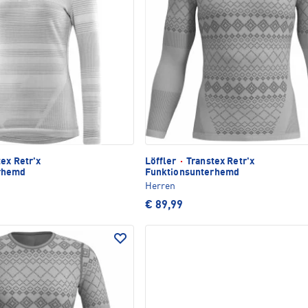
ex Retr'x
Löffler
·
Transtex Retr'x
rhemd
Funktionsunterhemd
Herren
€ 89,99