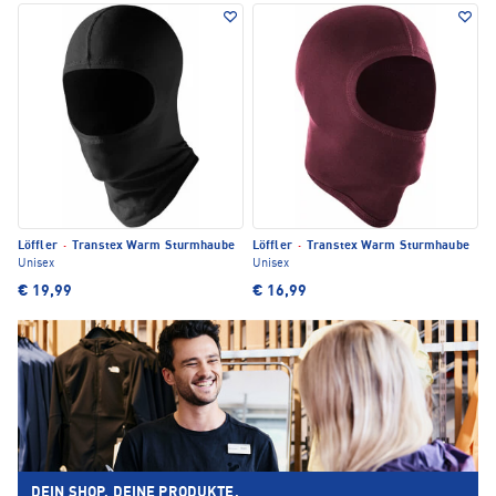
Löffler
·
Transtex Warm Sturmhaube
Löffler
·
Transtex Warm Sturmhaube
Unisex
Unisex
€ 19,99
€ 16,99
DEIN SHOP. DEINE PRODUKTE.