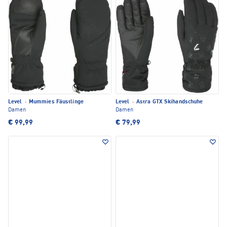
Level
·
Mummies Fäustlinge
Level
·
Astra GTX Skihandschuhe
Damen
Damen
€ 99,99
€ 79,99