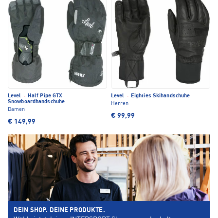
Level
·
Half Pipe GTX
Level
·
Eighties Skihandschuhe
Snowboardhandschuhe
Herren
Damen
€ 99,99
€ 149,99
DEIN SHOP. DEINE PRODUKTE.