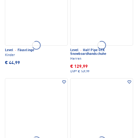
Level
·
Fäustlinge
Level
·
Half Pipe GTX
Snowboardhandschuhe
Kinder
Herren
€ 44,99
€ 129,99
UVP*
€ 149,99