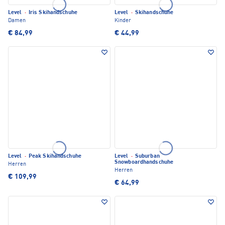
Level
·
Iris Skihandschuhe
Level
·
Skihandschuhe
Damen
Kinder
€ 84,99
€ 44,99
Level
·
Peak Skihandschuhe
Level
·
Suburban
Snowboardhandschuhe
Herren
Herren
€ 109,99
€ 64,99