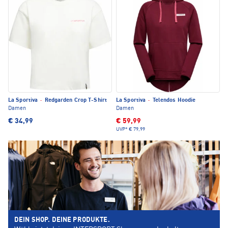
La Sportiva
·
Redgarden Crop T-Shirt
La Sportiva
·
Telendos Hoodie
Damen
Damen
€ 34,99
€ 59,99
UVP*
€ 79,99
DEIN SHOP. DEINE PRODUKTE.