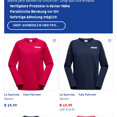
Wähle jetzt deinen INTERSPORT Shop aus und erhalte:
Verfügbare Produkte in deiner Nähe
Persönliche Beratung vor Ort
Sofortige Abholung möglich
SHOP AUSWÄHLEN UND PRODUKTE ANZEIGEN
La Sportiva
·
Tufa Pullover
La Sportiva
·
Tufa Pullover
Damen
Damen
€ 69,99
€ 49,99
UVP*
€ 69,99