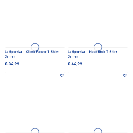
La Sportiva
·
Climb Flower T-Shirt
La Sportiva
·
Moon Rock T-Shirt
Damen
Damen
€ 34,99
€ 44,99