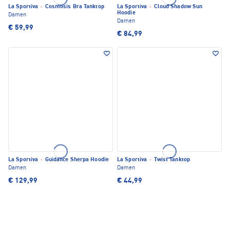
La Sportiva
·
Cosmosis Bra Tanktop
La Sportiva
·
Cloud Shadow Sun
Hoodie
Damen
Damen
€ 59,99
€ 84,99
La Sportiva
·
Guidance Sherpa Hoodie
La Sportiva
·
Twist Tanktop
Damen
Damen
€ 129,99
€ 44,99