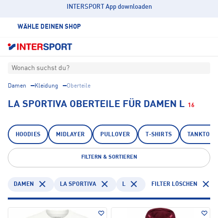
INTERSPORT App downloaden
WÄHLE DEINEN SHOP
Wonach suchst du?
Damen
Kleidung
Oberteile
LA SPORTIVA OBERTEILE FÜR DAMEN L
16
HOODIES
MIDLAYER
PULLOVER
T-SHIRTS
TANKTOPS
FILTERN & SORTIEREN
DAMEN
LA SPORTIVA
L
FILTER LÖSCHEN