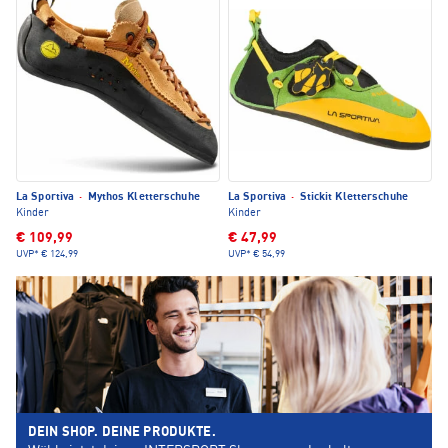
La Sportiva
·
Mythos Kletterschuhe
La Sportiva
·
Stickit Kletterschuhe
Kinder
Kinder
€ 109,99
€ 47,99
UVP*
€ 124,99
UVP*
€ 54,99
DEIN SHOP. DEINE PRODUKTE.