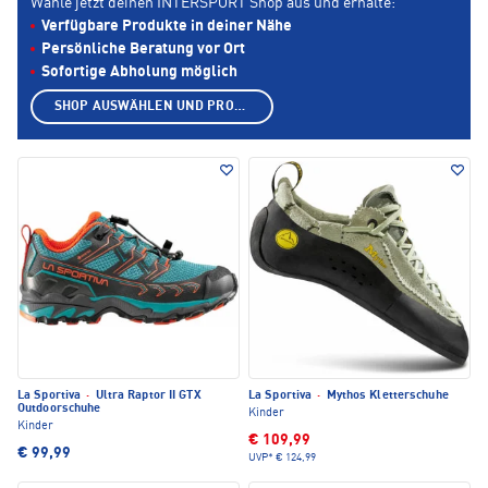
Wähle jetzt deinen INTERSPORT Shop aus und erhalte:
Verfügbare Produkte in deiner Nähe
Persönliche Beratung vor Ort
Sofortige Abholung möglich
SHOP AUSWÄHLEN UND PRODUKTE ANZEIGEN
La Sportiva
·
Ultra Raptor II GTX
La Sportiva
·
Mythos Kletterschuhe
Outdoorschuhe
Kinder
Kinder
€ 109,99
€ 99,99
UVP*
€ 124,99