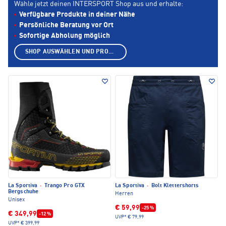
Wähle jetzt deinen INTERSPORT Shop aus und erhalte:
Verfügbare Produkte in deiner Nähe
Persönliche Beratung vor Ort
Sofortige Abholung möglich
SHOP AUSWÄHLEN UND PRODUKTE ANZEIGEN
La Sportiva
·
Trango Pro GTX
La Sportiva
·
Bolt Klettershorts
Bergschuhe
Herren
Unisex
€ 59,99
-25 %
€ 349,99
-12 %
UVP*
€ 79,99
UVP*
€ 399,99