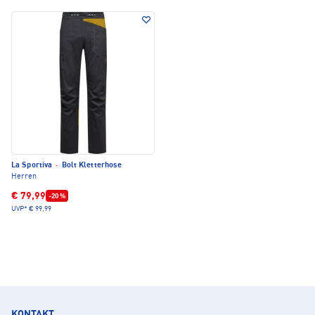
La Sportiva
·
Bolt Kletterhose
Herren
€ 79,99
-20 %
UVP*
€ 99,99
KONTAKT