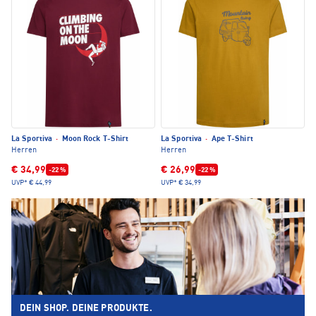
La Sportiva
·
Moon Rock T-Shirt
La Sportiva
·
Ape T-Shirt
Herren
Herren
€ 34,99
€ 26,99
-22 %
-22 %
UVP*
€ 44,99
UVP*
€ 34,99
DEIN SHOP. DEINE PRODUKTE.