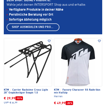
DEIN SHOP. DEINE PRODUKTE.
Wähle jetzt deinen INTERSPORT Shop aus und erhalte:
Verfügbare Produkte in deiner Nähe
Persönliche Beratung vor Ort
Sofortige Abholung möglich
SHOP AUSWÄHLEN UND PRODUKTE ANZEIGEN
KTM
·
Carrier Racktime Cross Light
KTM
·
Factory Character SS Radtrikot
28" Gepäckträger Snapit 1.0
mit Halfzip
Herren
€ 29,99
-53 %
€ 49,99
UVP*
€ 64,99
-28 %