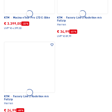
KTM
·
Macina eTour Pro LTD E-Bike
KTM
·
Factory Line 2 Radtrikot mit
Fullzip
€ 3.399,00
-22 %
Herren
UVP*
€ 4.399,00
€ 34,99
-61 %
UVP*
€ 89,99
KTM
·
Factory Line 2 Radtrikot mit
Fullzip
Herren
€ 24,99
-68 %