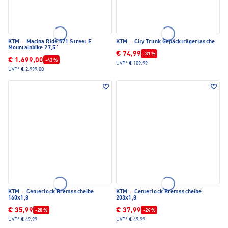
KTM
·
Macina Ride 571 Street E-
KTM
·
City Trunk Gepäckträgertasche
Mountainbike 27,5"
€ 74,99
-31 %
€ 1.699,00
-43 %
UVP*
€ 109,99
UVP*
€ 2.999,00
KTM
·
Centerlock Bremsscheibe
KTM
·
Centerlock Bremsscheibe
160x1,8
203x1,8
€ 35,99
€ 37,99
-28 %
-24 %
UVP*
€ 49,99
UVP*
€ 49,99