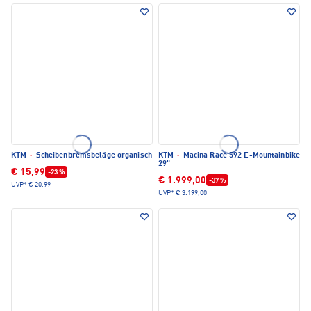
KTM
·
Scheibenbremsbeläge organisch
KTM
·
Macina Race 592 E-Mountainbike
29"
€ 15,99
-23 %
€ 1.999,00
-37 %
UVP*
€ 20,99
UVP*
€ 3.199,00