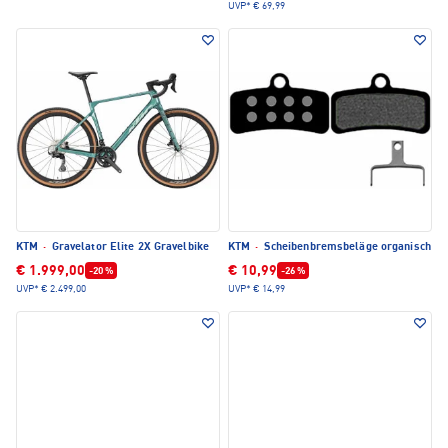
UVP*
€ 69,99
KTM
·
Gravelator Elite 2X Gravelbike
KTM
·
Scheibenbremsbeläge organisch
€ 1.999,00
€ 10,99
-20 %
-26 %
UVP*
€ 2.499,00
UVP*
€ 14,99