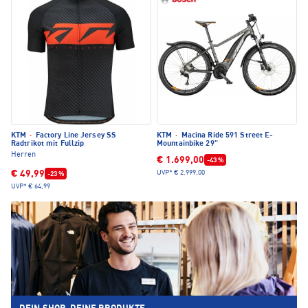
KTM
·
Factory Line Jersey SS
KTM
·
Macina Ride 591 Street E-
Radtrikot mit Fullzip
Mountainbike 29"
Herren
€ 1.699,00
-43 %
€ 49,99
UVP*
€ 2.999,00
-23 %
UVP*
€ 64,99