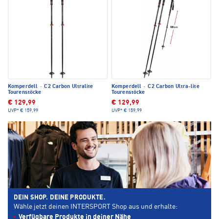
Komperdell
·
C2 Carbon Ultralite
Komperdell
·
C2 Carbon Ultra-lite
Tourenstöcke
Tourenstöcke
€ 129,99
€ 129,99
UVP*
€ 159,99
UVP*
€ 159,99
DEIN SHOP. DEINE PRODUKTE.
Wähle jetzt deinen INTERSPORT Shop aus und erhalte:
Verfügbare Produkte in deiner Nähe