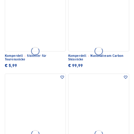
Komperdell
·
Skiteller für
Komperdell
·
Nationalteam Carbon
Tourenstöcke
Skistöcke
€ 5,99
€ 99,99