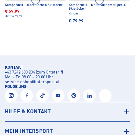
Komperdell
·
Race Carbon Skistöcke
Komperdell
·
Nationalteam Super-G
Skistöcke
€ 59,99
Kinder
UVP*
€ 79,99
€ 79,99
KONTAKT
+43 7242 600 204 (zum Ortstarif)
Mo. – Fr. 08:00 – 20:00 Uhr
service.eshop
@
intersport.at
FOLGE UNS
HILFE & KONTAKT
MEIN INTERSPORT