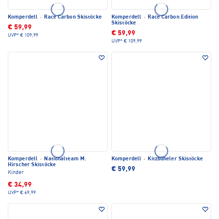
Komperdell
·
Race Carbon Skistöcke
Komperdell
·
Race Carbon Edition
Skistöcke
€ 59,99
€ 59,99
UVP*
€ 109,99
UVP*
€ 109,99
Komperdell
·
Nationalteam M.
Komperdell
·
Kitzbüheler Skistöcke
Hirscher Skistöcke
€ 59,99
Kinder
€ 34,99
UVP*
€ 69,99