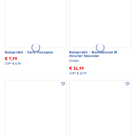
Komperdell
·
Vario-Flexspitze
Komperdell
·
Nationalteam M.
Hirscher Skistöcke
€ 7,99
Kinder
UVP*
€ 8,95
€ 34,99
UVP*
€ 69,99