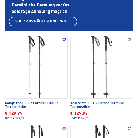
Persönliche Beratung vor Ort
Sofortige Abholung möglich
SHOP AUSWÄHLEN UND PRODUKTE ANZEIGEN
Komperdell
·
C2 Carbon Ultralite
Komperdell
·
C2 Carbon Ultralite
Tourenstöcke
Tourenstöcke
€ 129,99
€ 129,99
UVP*
€ 169,99
UVP*
€ 169,99