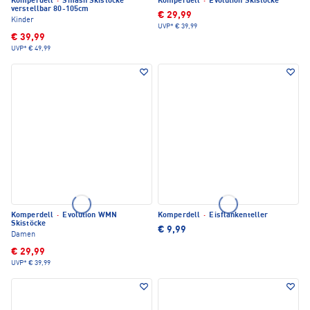
Komperdell
·
Smash Skistöcke
Komperdell
·
Evolution Skistöcke
verstellbar 80-105cm
€ 29,99
Kinder
UVP*
€ 39,99
€ 39,99
UVP*
€ 49,99
Komperdell
·
Evolution WMN
Komperdell
·
Eisflankenteller
Skistöcke
€ 9,99
Damen
€ 29,99
UVP*
€ 39,99