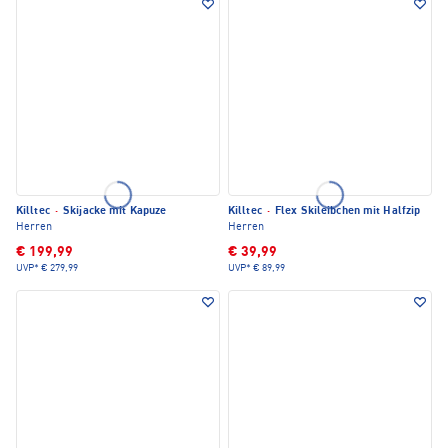
Killtec
·
Skijacke mit Kapuze
Killtec
·
Flex Skileibchen mit Halfzip
Herren
Herren
€ 199,99
€ 39,99
UVP*
€ 279,99
UVP*
€ 89,99