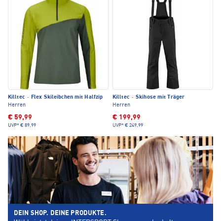
Killtec
·
Flex Skileibchen mit Halfzip
Killtec
·
Skihose mit Träger
Herren
Herren
€ 59,99
€ 199,99
UVP*
€ 89,99
UVP*
€ 249,99
DEIN SHOP. DEINE PRODUKTE.