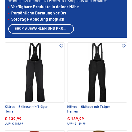
Wähle jetzt deinen INTERSPORT Shop aus und erhalte:
Verfügbare Produkte in deiner Nähe
Persönliche Beratung vor Ort
Sofortige Abholung möglich
SHOP AUSWÄHLEN UND PRODUKTE ANZEIGEN
Killtec
·
Skihose mit Träger
Killtec
·
Skihose mit Träger
Herren
Herren
€ 139,99
€ 139,99
UVP*
€ 189,99
UVP*
€ 189,99