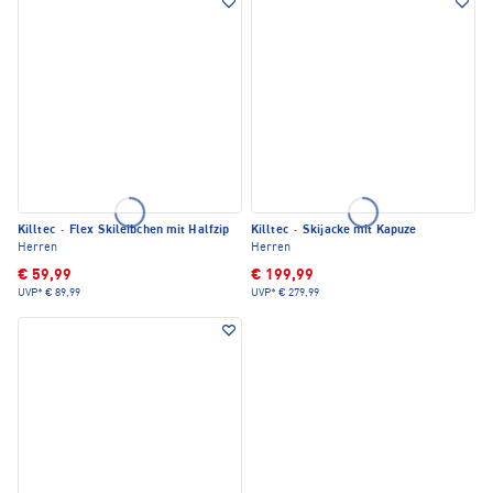
Killtec
·
Flex Skileibchen mit Halfzip
Killtec
·
Skijacke mit Kapuze
Herren
Herren
€ 59,99
€ 199,99
UVP*
€ 89,99
UVP*
€ 279,99