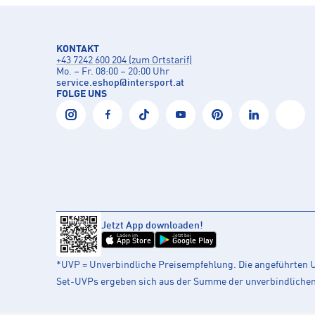
KONTAKT
+43 7242 600 204 (zum Ortstarif)
Mo. – Fr. 08:00 – 20:00 Uhr
service.eshop
@
intersport.at
FOLGE UNS
Jetzt App downloaden!
Laden im
Jetzt bei
App Store
Google Play
*UVP = Unverbindliche Preisempfehlung. Die angeführten UV
Set-UVPs ergeben sich aus der Summe der unverbindlichen L