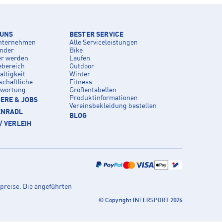
 UNS
BESTER SERVICE
nternehmen
Alle Serviceleistungen
inder
Bike
er werden
Laufen
ebereich
Outdoor
ltigkeit
Winter
schaftliche
Fitness
twortung
Größentabellen
Produktinformationen
ERE & JOBS
Vereinsbekleidung bestellen
ENRADL
BLOG
/ VERLEIH
preise. Die angeführten
© Copyright INTERSPORT 2026