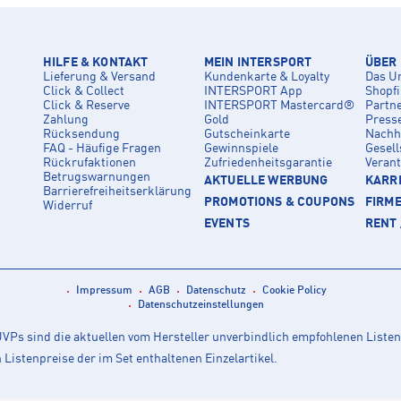
HILFE & KONTAKT
MEIN INTERSPORT
ÜBER
Lieferung & Versand
Kundenkarte & Loyalty
Das U
Click & Collect
INTERSPORT App
Shopf
Click & Reserve
INTERSPORT Mastercard®
Partn
Zahlung
Gold
Press
Rücksendung
Gutscheinkarte
Nachha
FAQ - Häufige Fragen
Gewinnspiele
Gesell
Rückrufaktionen
Zufriedenheitsgarantie
Veran
Betrugswarnungen
AKTUELLE WERBUNG
KARRI
Barrierefreiheitserklärung
PROMOTIONS & COUPONS
FIRM
Widerruf
EVENTS
RENT 
Impressum
AGB
Datenschutz
Cookie Policy
Datenschutzeinstellungen
Ps sind die aktuellen vom Hersteller unverbindlich empfohlenen Listen
istenpreise der im Set enthaltenen Einzelartikel.