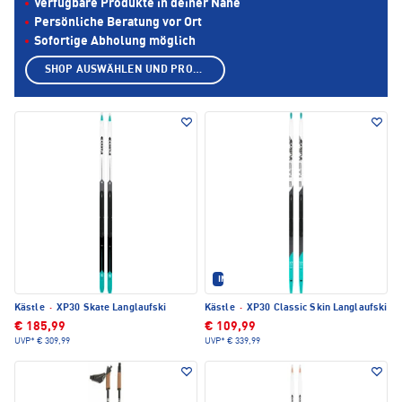
Verfügbare Produkte in deiner Nähe
Persönliche Beratung vor Ort
Sofortige Abholung möglich
SHOP AUSWÄHLEN UND PRODUKTE ANZEIGEN
IM SET ERHÄLTLICH
Kästle
·
XP30 Skate Langlaufski
Kästle
·
XP30 Classic Skin Langlaufski
€ 185,99
€ 109,99
UVP*
€ 309,99
UVP*
€ 339,99