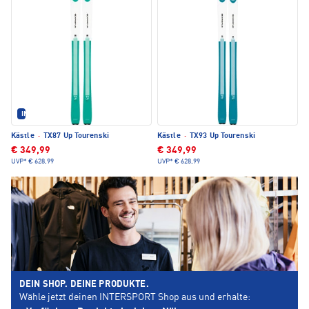
IM SET ERHÄLTLICH
Kästle
·
TX87 Up Tourenski
Kästle
·
TX93 Up Tourenski
€ 349,99
€ 349,99
UVP*
€ 628,99
UVP*
€ 628,99
DEIN SHOP. DEINE PRODUKTE.
Wähle jetzt deinen INTERSPORT Shop aus und erhalte: