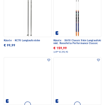
IM SET ERHÄLTLICH
Kästle
·
KC70 Langlaufstöcke
Kästle
·
XA10 Classic Skin Langlaufski
inkl. Rottefella Performance Classic
€ 99,99
€ 159,99
UVP*
€ 293,90
IM SET ERHÄLTLICH
IM SET ERHÄLTLICH