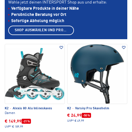
Wähle jetzt deinen INTERSPORT Shop aus und erhalte:
Verfügbare Produkte in deiner Nähe
Persönliche Beratung vor Ort
Sofortige Abholung möglich
SHOP AUSWÄHLEN UND PRODUKTE ANZEIGEN
K2
·
Alexis 80 Alu Inlineskates
K2
·
Varsity Pro Skatehelm
Damen
€ 24,99
-50 %
€ 149,99
UVP*
€ 49,99
-21 %
UVP*
€ 189,99