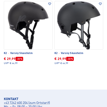
K2
·
Varsity Skatehelm
K2
·
Varsity Skatehelm
€ 29,99
€ 29,99
-33 %
-33 %
UVP*
€ 44,99
UVP*
€ 44,99
KONTAKT
+43 7242 600 204 (zum Ortstarif)
Mo. – Fr. 08:00 – 20:00 Uhr