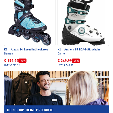
K2
·
Alexis 84 Speed Inlineskates
K2
·
Anthem 95 BOA® Skischuhe
Damen
Damen
€ 159,99
€ 349,99
-30 %
-36 %
UVP*
€ 229,99
UVP*
€ 549,99
DEIN SHOP. DEINE PRODUKTE.