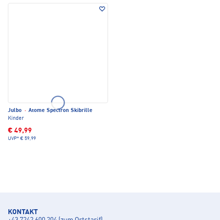
Julbo
·
Atome Spectron Skibrille
Kinder
€ 49,99
UVP*
€ 59,99
KONTAKT