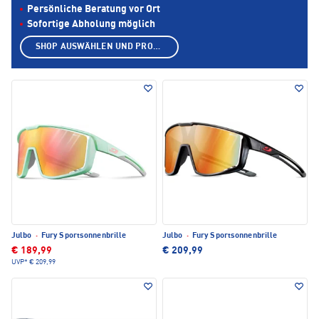
Persönliche Beratung vor Ort
Sofortige Abholung möglich
SHOP AUSWÄHLEN UND PRODUKTE ANZEIGEN
Julbo
·
Fury Sportsonnenbrille
Julbo
·
Fury Sportsonnenbrille
€ 189,99
€ 209,99
UVP*
€ 209,99