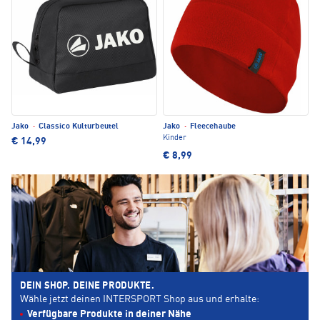
Jako
·
Classico Kulturbeutel
Jako
·
Fleecehaube
Kinder
€ 14,99
€ 8,99
DEIN SHOP. DEINE PRODUKTE.
Wähle jetzt deinen INTERSPORT Shop aus und erhalte:
Verfügbare Produkte in deiner Nähe