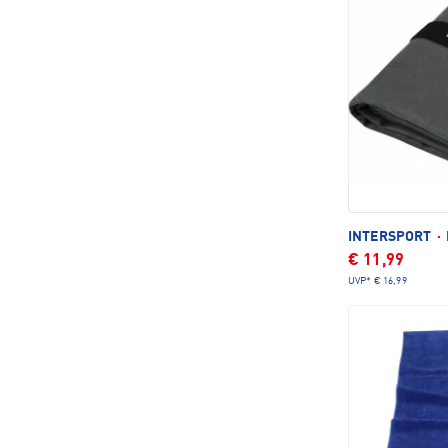
INTERSPORT
·
€ 11,99
UVP*
€ 16,99