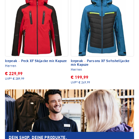
Icepeak
·
Peck XF Skijacke mit Kapuze
Icepeak
·
Parsons XF Softshelljacke
mit Kapuze
Herren
Herren
€ 229,99
€ 199,99
UVP*
€ 289,99
UVP*
€ 249,99
DEIN SHOP. DEINE PRODUKTE.