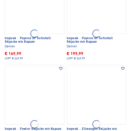
Icepeak
·
Payette XF Softshell
Icepeak
·
Payette XF Softshell
Skijacke mit Kapuze
Skijacke mit Kapuze
Damen
Damen
€ 169,99
€ 199,99
UVP*
€ 249,99
UVP*
€ 249,99
Icepeak
·
Fowler Skijacke mit Kapuze
Icepeak
·
Ellwangen Skijacke mit