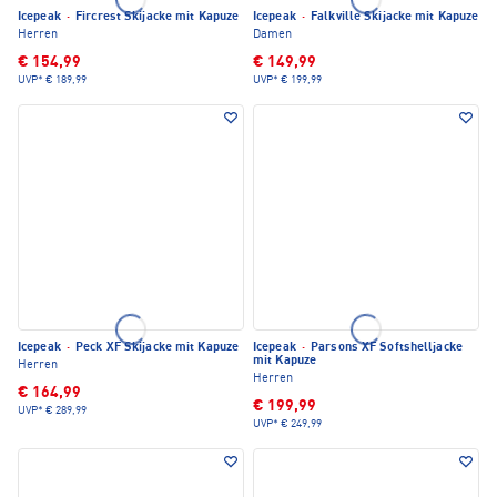
Icepeak
·
Fircrest Skijacke mit Kapuze
Icepeak
·
Falkville Skijacke mit Kapuze
Herren
Damen
€ 154,99
€ 149,99
UVP*
€ 189,99
UVP*
€ 199,99
Icepeak
·
Peck XF Skijacke mit Kapuze
Icepeak
·
Parsons XF Softshelljacke
mit Kapuze
Herren
Herren
€ 164,99
€ 199,99
UVP*
€ 289,99
UVP*
€ 249,99