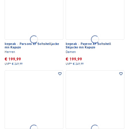
Icepeak
·
Parsons XF Softshelljacke
Icepeak
·
Payette XF Softshell
mit Kapuze
Skijacke mit Kapuze
Herren
Damen
€ 199,99
€ 199,99
UVP*
€ 249,99
UVP*
€ 249,99