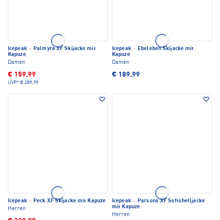
Icepeak
·
Palmyra XF Skijacke mit
Icepeak
·
Ebeleben Skijacke mit
Kapuze
Kapuze
Damen
Damen
€ 159,99
€ 189,99
UVP*
€ 289,99
Icepeak
·
Peck XF Skijacke mit Kapuze
Icepeak
·
Parsons XF Softshelljacke
mit Kapuze
Herren
Herren