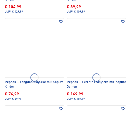
€ 104,99
€ 89,99
UVP*
€ 129,99
UVP*
€ 109,99
Icepeak
·
Langdon Skijacke mit Kapuze
Icepeak
·
Eveleth I Skijacke mit Kapuze
Kinder
Damen
€ 74,99
€ 149,99
UVP*
€ 89,99
UVP*
€ 189,99