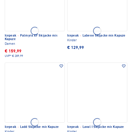
Icepeak
·
Palmyra XF Skijacke mit
Icepeak
·
Labette Skijacke mit Kapuze
Kapuze
Kinder
Damen
€ 129,99
€ 159,99
UVP*
€ 289,99
Icepeak
·
Ladd Skijacke mit Kapuze
Icepeak
·
Laval I Skijacke mit Kapuze
Kinder
Kinder