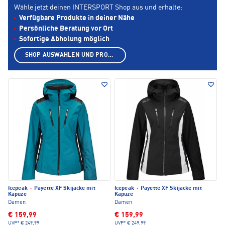
Wähle jetzt deinen INTERSPORT Shop aus und erhalte:
Verfügbare Produkte in deiner Nähe
Persönliche Beratung vor Ort
Sofortige Abholung möglich
SHOP AUSWÄHLEN UND PRODUKTE ANZEIGEN
Icepeak
·
Payette XF Skijacke mit
Icepeak
·
Payette XF Skijacke mit
Kapuze
Kapuze
Damen
Damen
€ 159,99
€ 159,99
UVP*
€ 249,99
UVP*
€ 249,99