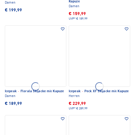
Kapuze
Damen
Damen
€ 199,99
€ 159,99
UVP*
€ 189,99
Icepeak
·
Florala Skijacke mit Kapuze
Icepeak
·
Peck XF Skijacke mit Kapuze
Damen
Herren
€ 189,99
€ 229,99
UVP*
€ 289,99