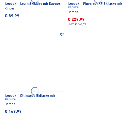
Icepeak
·
Louin Skijacke mit Kapuze
Icepeak
·
Pinecrest XF Skijacke mit
Kapuze
Kinder
Damen
€ 89,99
€ 229,99
UVP*
€ 369,99
Icepeak
·
Ellinwood Skijacke mit
Kapuze
Damen
€ 169,99