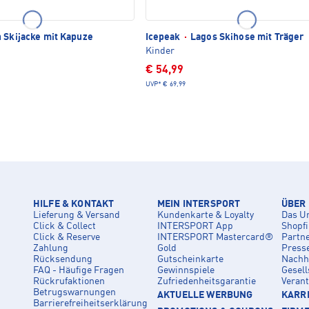
 Skijacke mit Kapuze
Icepeak
·
Lagos Skihose mit Träger
Kinder
€ 54,99
UVP*
€ 69,99
HILFE & KONTAKT
MEIN INTERSPORT
ÜBER
Lieferung & Versand
Kundenkarte & Loyalty
Das U
Click & Collect
INTERSPORT App
Shopf
Click & Reserve
INTERSPORT Mastercard®
Partn
Zahlung
Gold
Press
Rücksendung
Gutscheinkarte
Nachha
FAQ - Häufige Fragen
Gewinnspiele
Gesell
Rückrufaktionen
Zufriedenheitsgarantie
Veran
Betrugswarnungen
AKTUELLE WERBUNG
KARRI
Barrierefreiheitserklärung