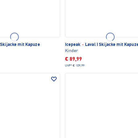
Skijacke mit Kapuze
Icepeak
·
Laval I Skijacke mit Kapuz
Kinder
€ 89,99
UVP*
€ 109,99