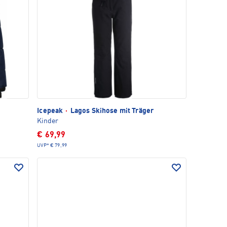
Icepeak
·
Lagos Skihose mit Träger
Kinder
€ 69,99
UVP*
€ 79,99