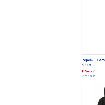
Icepeak
·
Lisma
Kinder
€ 54,99
UVP*
€ 69,99