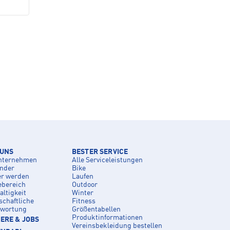
 UNS
BESTER SERVICE
nternehmen
Alle Serviceleistungen
inder
Bike
er werden
Laufen
ebereich
Outdoor
ltigkeit
Winter
schaftliche
Fitness
twortung
Größentabellen
Produktinformationen
ERE & JOBS
Vereinsbekleidung bestellen