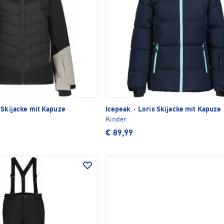
 Skijacke mit Kapuze
Icepeak
·
Loris Skijacke mit Kapuze
Kinder
€ 89,99