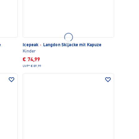
e
Icepeak
·
Langdon Skijacke mit Kapuze
Kinder
€ 74,99
UVP*
€ 89,99