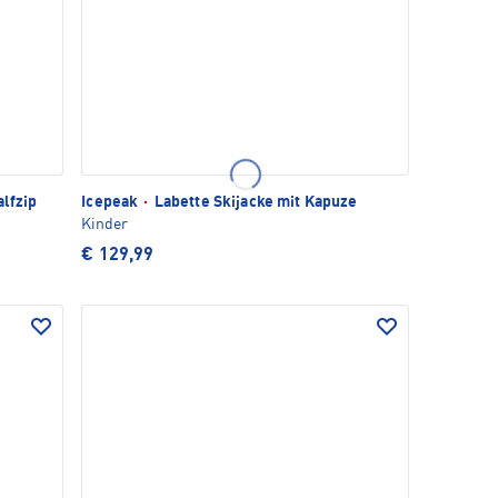
lfzip
Icepeak
·
Labette Skijacke mit Kapuze
Kinder
€ 129,99