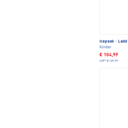
Icepeak
·
Ladd 
Kinder
€ 104,99
UVP*
€ 129,99