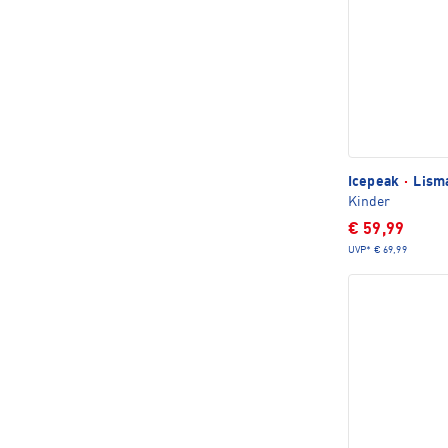
Icepeak
·
Lisma
Kinder
€ 59,99
UVP*
€ 69,99