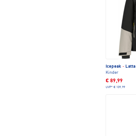
Icepeak
·
Latta
Kinder
€ 89,99
UVP*
€ 109,99