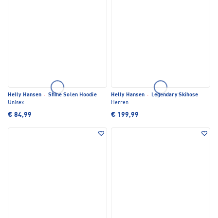
Helly Hansen
·
Shine Solen Hoodie
Helly Hansen
·
Legendary Skihose
Unisex
Herren
€ 84,99
€ 199,99