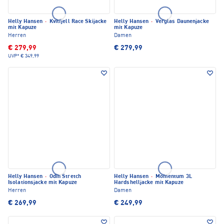
Helly Hansen
·
Kvitfjell Race Skijacke
Helly Hansen
·
Verglas Daunenjacke
mit Kapuze
mit Kapuze
Herren
Damen
€ 279,99
€ 279,99
UVP*
€ 349,99
Helly Hansen
·
Odin Stretch
Helly Hansen
·
Momentum 3L
Isolationsjacke mit Kapuze
Hardshelljacke mit Kapuze
Herren
Damen
€ 269,99
€ 249,99