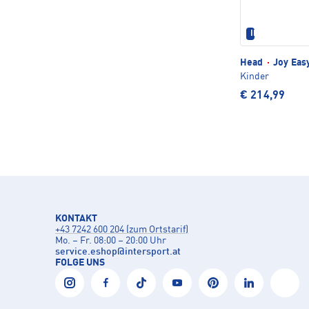
IM SET ERHÄL
Head
·
Joy Eas
Kinder
€ 214,99
KONTAKT
+43 7242 600 204 (zum Ortstarif)
Mo. – Fr. 08:00 – 20:00 Uhr
service.eshop
@
intersport.at
FOLGE UNS