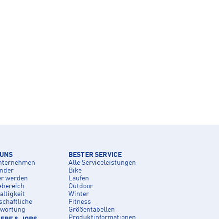
 UNS
BESTER SERVICE
nternehmen
Alle Serviceleistungen
inder
Bike
er werden
Laufen
ebereich
Outdoor
ltigkeit
Winter
schaftliche
Fitness
twortung
Größentabellen
Produktinformationen