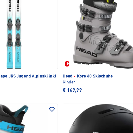
TLICH
Neu
ape JRS Jugend Alpinski inkl.
Head
·
Kore 60 Skischuhe
Kinder
€ 169,99