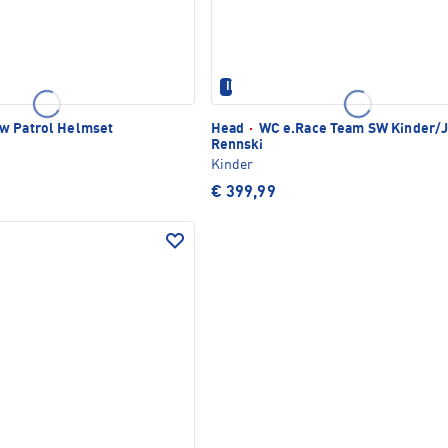
IM SET ERHÄLTLICH
w Patrol Helmset
Head
·
WC e.Race Team SW Kinder/
Rennski
Kinder
€ 399,99