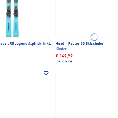
TLICH
ape JRS Jugend Alpinski inkl.
Head
·
Raptor 60 Skischuhe
Kinder
€ 149,99
UVP*
€ 169,99