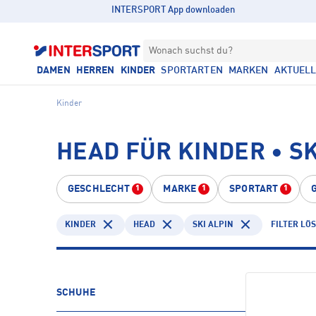
INTERSPORT App downloaden
Wonach suchst du?
DAMEN
HERREN
KINDER
SPORTARTEN
MARKEN
AKTUEL
Kinder
HEAD FÜR KINDER • SK
GESCHLECHT
MARKE
SPORTART
1
1
1
KINDER
HEAD
SKI ALPIN
FILTER LÖ
SCHUHE