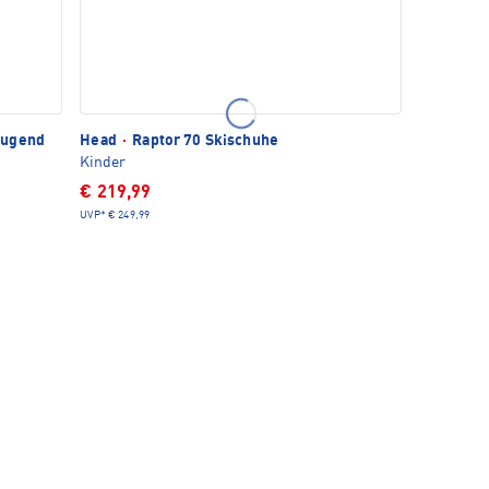
Jugend
Head
·
Raptor 70 Skischuhe
Kinder
€ 219,99
UVP*
€ 249,99