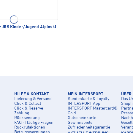
TLICH
y JRS Kinder/Jugend Alpinski
HILFE & KONTAKT
MEIN INTERSPORT
ÜBER
Lieferung & Versand
Kundenkarte & Loyalty
Das U
Click & Collect
INTERSPORT App
Shopf
Click & Reserve
INTERSPORT Mastercard®
Partn
Zahlung
Gold
Press
Rücksendung
Gutscheinkarte
Nachha
FAQ - Häufige Fragen
Gewinnspiele
Gesell
Rückrufaktionen
Zufriedenheitsgarantie
Veran
Betrugswarnungen