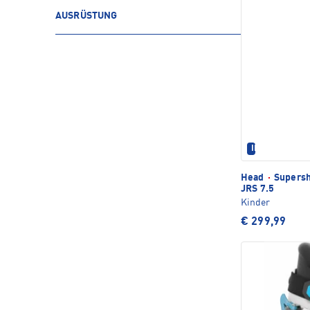
AUSRÜSTUNG
IM SET ERHÄL
Head
·
Supersh
JRS 7.5
Kinder
€ 299,99