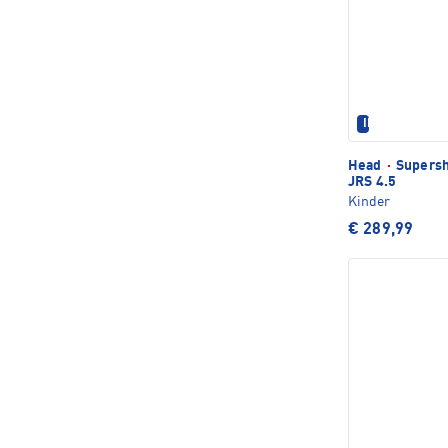
IM SET ERHÄL
Head
·
Supersh
JRS 4.5
Kinder
€ 289,99