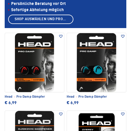
Persönliche Beratung vor Ort
Sofortige Abholung möglich
SHOP AUSWÄHLEN UND PRODUKTE ANZEIGEN
Head
·
Pro Damp Dämpfer
Head
·
Pro Damp Dämpfer
€ 6,99
€ 6,99