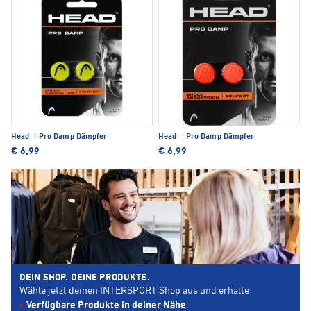
Head
·
Pro Damp Dämpfer
Head
·
Pro Damp Dämpfer
€ 6,99
€ 6,99
DEIN SHOP. DEINE PRODUKTE.
Wähle jetzt deinen INTERSPORT Shop aus und erhalte:
Verfügbare Produkte in deiner Nähe